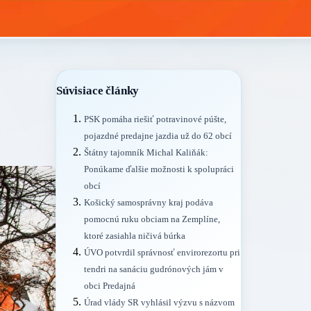
Súvisiace články
PSK pomáha riešiť potravinové púšte,
pojazdné predajne jazdia už do 62 obcí
Štátny tajomník Michal Kaliňák:
Ponúkame ďalšie možnosti k spolupráci
obcí
Košický samosprávny kraj podáva
pomocnú ruku obciam na Zemplíne,
ktoré zasiahla ničivá búrka
ÚVO potvrdil správnosť envirorezortu pri
tendri na sanáciu gudrónových jám v
obci Predajná
Úrad vlády SR vyhlásil výzvu s názvom