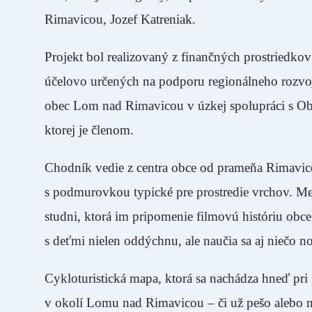
Rimavicou, Jozef Katreniak.
Projekt bol realizovaný z finančných prostried
účelovo určených na podporu regionálneho rozvoja
obec Lom nad Rimavicou v úzkej spolupráci s
ktorej je členom.
Chodník vedie z centra obce od prameňa Rimavice 
s podmurovkou typické pre prostredie vrchov. Med
studni, ktorá im pripomenie filmovú históriu obc
s deťmi nielen oddýchnu, ale naučia sa aj niečo no
Cykloturistická mapa, ktorá sa nachádza hneď pri
v okolí Lomu nad Rimavicou – či už pešo alebo na