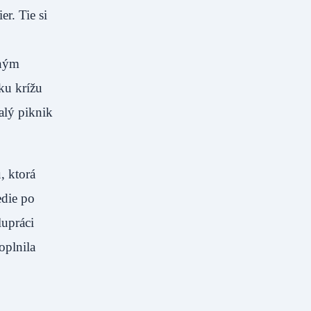
r. Tie si
tným
ku krížu
alý piknik
, ktorá
edie po
lupráci
oplnila