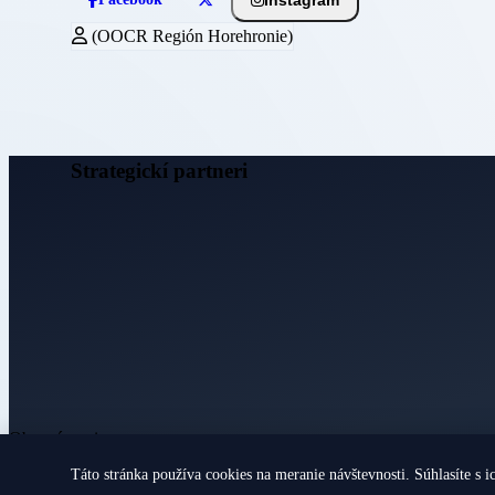
(OOCR Región Horehronie)
Strategickí partneri
Obecné noviny
Táto stránka používa cookies na meranie návštevnosti. Súhlasíte s i
© 2026 Všetky práva vyhradené