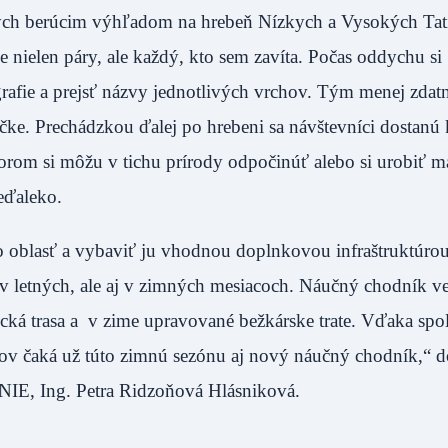
h berúcim výhľadom na hrebeň Nízkych a Vysokých Tatie
e nielen páry, ale každý, kto sem zavíta. Počas oddychu si
rafie a prejsť názvy jednotlivých vrchov. Tým menej zda
ke. Prechádzkou ďalej po hrebeni sa návštevníci dostanú 
torom si môžu v tichu prírody odpočinúť alebo si urobiť m
neďaleko.
o oblasť a vybaviť ju vhodnou doplnkovou infraštruktúrou
e v letných, ale aj v zimných mesiacoch. Náučný chodník v
ristická trasa a v zime upravované bežkárske trate. Vďaka spo
rov čaká už túto zimnú sezónu aj nový náučný chodník,“ d
 Ing. Petra Ridzoňová Hlásniková.