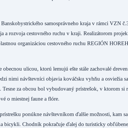
kov Banskobystrického samosprávneho kraja v rámci VZN č
 a rozvoja cestovného ruchu v kraji. Realizátorom projek
 Oblastnou organizáciou cestovného ruchu REGIÓN HOR
obecnou ulicou, ktorú lemujú ešte stále zachovalé dreven
zi nimi návštevníci objavia kováčsku vyhňu a osviežia sa
e. Tesne za obcou bol vybudovaný prístrešok, v ktorom si 
vé o miestnej faune a flóre.
 prístrešku ponúkne návštevníkom ďalšie možnosti, kam sa
 bicykli. Chodník pokračuje ďalej do turisticky obľúbenej