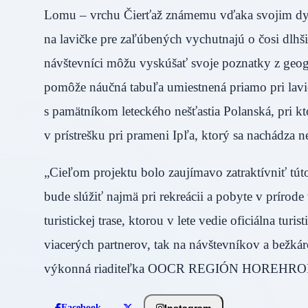
Lomu – vrchu Čierťaž známemu vďaka svojim dyc
na lavičke pre zaľúbených vychutnajú o čosi dlhši
návštevníci môžu vyskúšať svoje poznatky z geog
pomôže náučná tabuľa umiestnená priamo pri lavič
s pamätníkom leteckého nešťastia Polanská, pri k
v prístrešku pri prameni Ipľa, ktorý sa nachádza 
„Cieľom projektu bolo zaujímavo zatraktívniť tút
bude slúžiť najmä pri rekreácii a pobyte v prírod
turistickej trase, ktorou v lete vedie oficiálna tu
viacerých partnerov, tak na návštevníkov a bežká
výkonná riaditeľka OOCR REGIÓN HOREHRONIE,
Instagram
Facebook