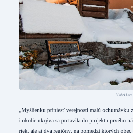
V obci Lom
„Myšlienku priniesť verejnosti malú ochutnávku z
i okolie ukrýva sa pretavila do projektu prvého 
riek, ale aj dva regióny, na pomedzí ktorých obec