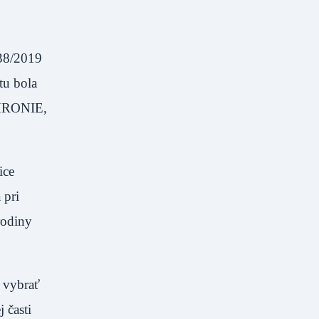
.38/2019
tu bola
EHRONIE,
ice
 pri
rodiny
 vybrať
 časti