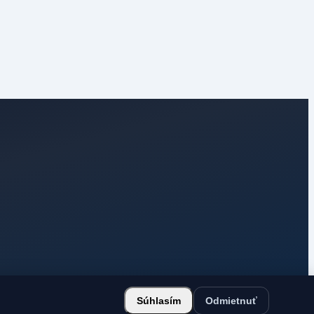
Súhlasím
Odmietnuť