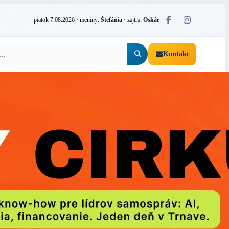
piatok 7.08.2026
· meniny:
Štefánia
· zajtra:
Oskár
Kontakt