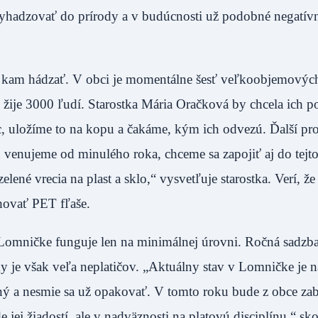
 vyhadzovať do prírody a v budúcnosti už podobné negatív
jú kam hádzať. V obci je momentálne šesť veľkoobjemovýc
žije 3000 ľudí. Starostka Mária Oračková by chcela ich po
, uložíme to na kopu a čakáme, kým ich odvezú. Ďalší pro
 venujeme od minulého roka, chceme sa zapojiť aj do tejto
ené vrecia na plast a sklo,“ vysvetľuje starostka. Verí, ž
álohovať PET fľaše.
Lomničke funguje len na minimálnej úrovni. Ročná sadzb
y je však veľa neplatičov. „Aktuálny stav v Lomničke je 
ný a nesmie sa už opakovať. V tomto roku bude z obce za
j žiadostí, ale v nadväznosti na platovú disciplínu,“ sko