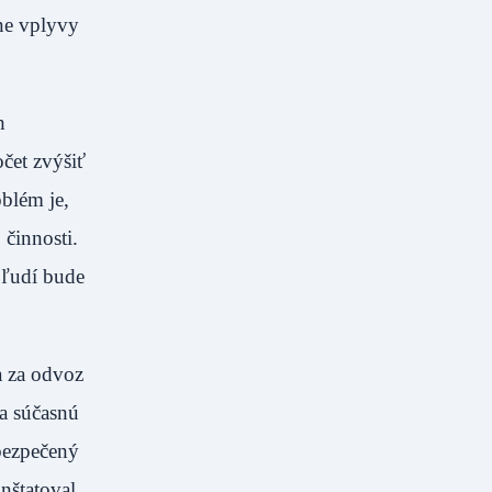
ne vplyvy
h
čet zvýšiť
blém je,
 činnosti.
e ľudí bude
a za odvoz
na súčasnú
bezpečený
nštatoval