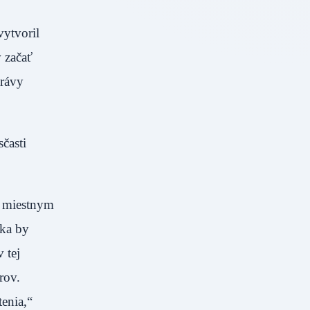
ytvoril
v začať
právy
časti
o miestnym
dka by
 tej
rov.
tenia,“