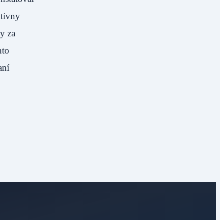
ktívny
y za
nto
aní