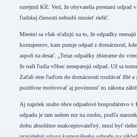
ozrejmil Kĺč. Verí, že obyvatelia prestanú odpad
ľudskej činnosti nebudú musieť riešiť.
Miestni sa však sťažujú na to, že odpadky nema
kontajnerov, kam putuje odpad z domácností, kde 
aspoň na desať. „Teraz odpadky zbierame do vriec
že naši ľudia vôbec neseparujú odpad. Už sa tomu
Začali sme ľuďom do domácností rozdávať žlté a zel
pozitívne motivovať aj povinnosť zo zákona z
Aj napriek snahe obce odpadové hospodárstvo v 
odpadu je tam sedem eur na osobu, podľa starostk
dobu absolútne neakceptovateľný, musí byť rieše
pravidelný vývoz komunálneho odpadu na základe je