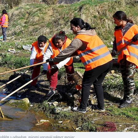
roblém s odpadom, miestni upratujú takmer mesiac