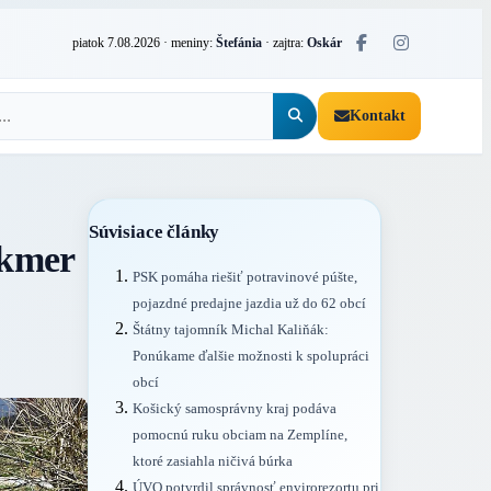
piatok 7.08.2026
· meniny:
Štefánia
· zajtra:
Oskár
Kontakt
Súvisiace články
akmer
PSK pomáha riešiť potravinové púšte,
pojazdné predajne jazdia už do 62 obcí
Štátny tajomník Michal Kaliňák:
Ponúkame ďalšie možnosti k spolupráci
obcí
Košický samosprávny kraj podáva
pomocnú ruku obciam na Zemplíne,
ktoré zasiahla ničivá búrka
ÚVO potvrdil správnosť envirorezortu pri