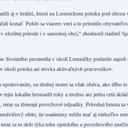
dili aj v hrádzi, ktorú na Lomnickom potoku pod obcou v
ali konať. Pohlo sa viacero vecí a to prinútilo obyvateľo
 v okolitej prírode i v samotnej obci,“ zhodnotil riaditeľ S
stav životného prostredia v okolí Lomničky podarilo aspoň s
k v okolí potoka asi stovka aktivačných pracovníkov.
 upratovaním, na druhej strane sa však obáva, ako dlho t
 tejto lokalite hromadil roky a možno ani jedna celá sklá
, teraz sa zbierajú povrchové odpadky. Prírodná hmota sa v
 sendvičový efekt, tie usadeniny môžu mať aj niekoľko met
 teraz sa to skôr týka toho optického a povrchového znečis