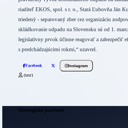
riaditeľ EKOS, spol. s r. o., Stará Ľubovňa Ján 
triedený - separovaný zber cez organizáciu zodpo
skládkovanie odpadu na Slovensku sú od 1. marca
legislatívny prvok účinne reagovať a zabezpečiť
s predchádzajúcimi rokmi,“ uzavrel.
Instagram
Facebook
(tasr)
Strategickí partneri