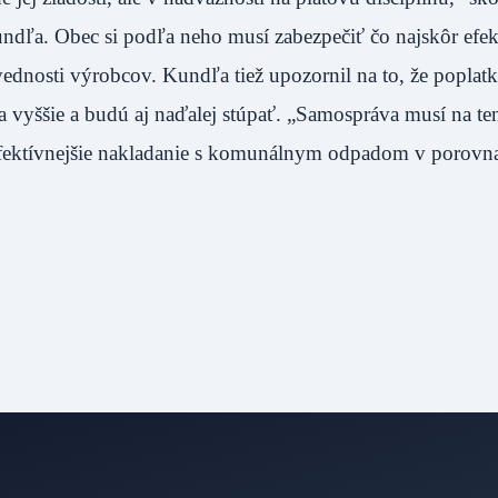
Kundľa. Obec si podľa neho musí zabezpečiť čo najskôr efe
vednosti výrobcov. Kundľa tiež upozornil na to, že poplatk
 vyššie a budú aj naďalej stúpať. „Samospráva musí na te
 efektívnejšie nakladanie s komunálnym odpadom v porovn