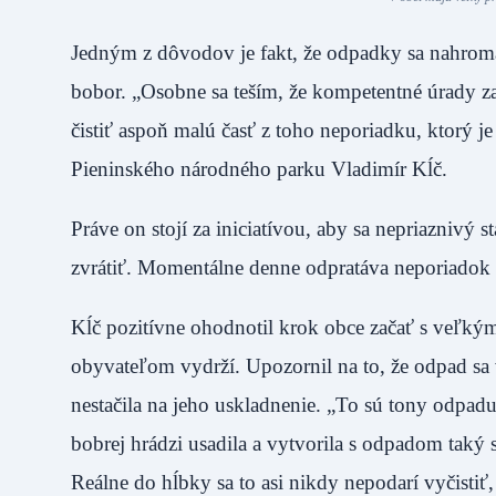
Jedným z dôvodov je fakt, že odpadky sa nahroma
bobor. „Osobne sa teším, že kompetentné úrady zač
čistiť aspoň malú časť z toho neporiadku, ktorý je
Pieninského národného parku Vladimír Kĺč.
Práve on stojí za iniciatívou, aby sa nepriaznivý 
zvrátiť. Momentálne denne odpratáva neporiado
Kĺč pozitívne ohodnotil krok obce začať s veľkým
obyvateľom vydrží. Upozornil na to, že odpad sa v
nestačila na jeho uskladnenie. „To sú tony odpadu
bobrej hrádzi usadila a vytvorila s odpadom taký
Reálne do hĺbky sa to asi nikdy nepodarí vyčistiť,