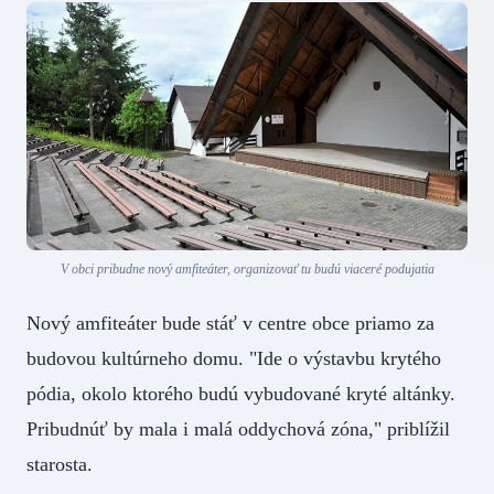
V obci pribudne nový amfiteáter, organizovať tu budú viaceré podujatia
Nový amfiteáter bude stáť v centre obce priamo za
budovou kultúrneho domu. "Ide o výstavbu krytého
pódia, okolo ktorého budú vybudované kryté altánky.
Pribudnúť by mala i malá oddychová zóna," priblížil
starosta.