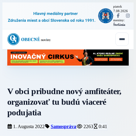
piatok
7.08.2026
·
meniny:
Štefánia
V obci pribudne nový amfiteáter,
organizovať tu budú viaceré
podujatia
1. Augusta 2022
Samospráva
2263
0:41