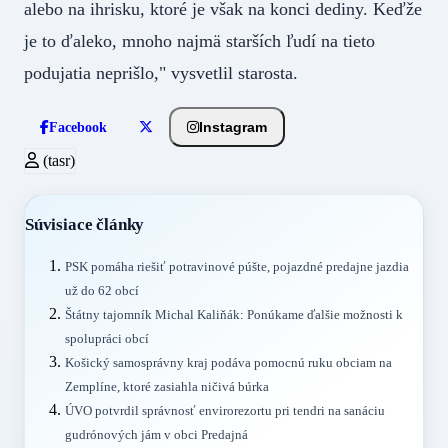
alebo na ihrisku, ktoré je však na konci dediny. Keďže
je to ďaleko, mnoho najmä starších ľudí na tieto
podujatia neprišlo," vysvetlil starosta.
Instagram
Facebook
(tasr)
Súvisiace články
PSK pomáha riešiť potravinové púšte, pojazdné predajne jazdia
už do 62 obcí
Štátny tajomník Michal Kaliňák: Ponúkame ďalšie možnosti k
spolupráci obcí
Košický samosprávny kraj podáva pomocnú ruku obciam na
Zemplíne, ktoré zasiahla ničivá búrka
ÚVO potvrdil správnosť envirorezortu pri tendri na sanáciu
gudrónových jám v obci Predajná