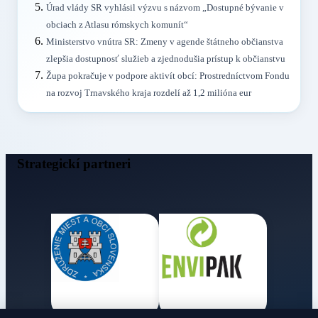
Úrad vlády SR vyhlásil výzvu s názvom „Dostupné bývanie v
obciach z Atlasu rómskych komunít“
Ministerstvo vnútra SR: Zmeny v agende štátneho občianstva
zlepšia dostupnosť služieb a zjednodušia prístup k občianstvu
Župa pokračuje v podpore aktivít obcí: Prostredníctvom Fondu
na rozvoj Trnavského kraja rozdelí až 1,2 milióna eur
Strategickí partneri