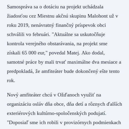
Samospráva sa o dotáciu na projekt uchádzala
žiadosťou cez Miestnu akčnú skupinu Malohont už v
roku 2019, nenávratný finančný príspevok obci
schválili vo februári. "Aktuálne sa uskutočňuje
kontrola verejného obstarávania, na projekt sme
získali 65 000 eur," povedal Matej. Ako dodal,
samotné práce by mali trvať maximálne dva mesiace a
predpokladá, že amfiteáter bude dokončený ešte tento
rok.
Nový amfiteáter chcú v Ožďanoch využiť na
organizáciu osláv dňa obce, dňa detí a rôznych ďalších
exteriérových kultúrno-spoločenských podujatí.
"Doposiaľ sme ich robili v provizórnych podmienkach