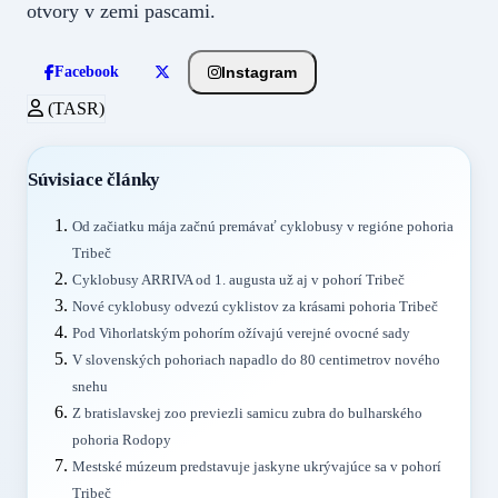
otvory v zemi pascami.
Instagram
Facebook
(TASR)
Súvisiace články
Od začiatku mája začnú premávať cyklobusy v regióne pohoria
Tribeč
Cyklobusy ARRIVA od 1. augusta už aj v pohorí Tribeč
Nové cyklobusy odvezú cyklistov za krásami pohoria Tribeč
Pod Vihorlatským pohorím ožívajú verejné ovocné sady
V slovenských pohoriach napadlo do 80 centimetrov nového
snehu
Z bratislavskej zoo previezli samicu zubra do bulharského
pohoria Rodopy
Mestské múzeum predstavuje jaskyne ukrývajúce sa v pohorí
Tribeč