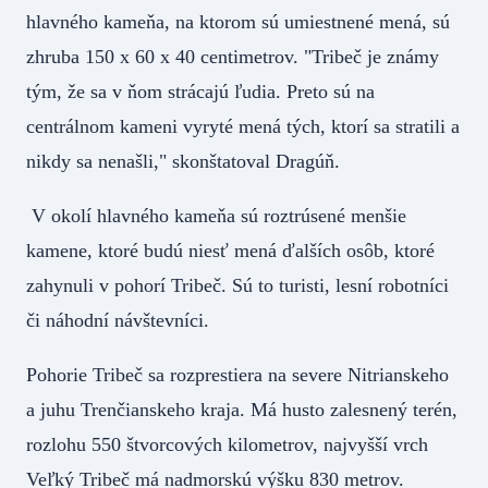
hlavného kameňa, na ktorom sú umiestnené mená, sú
zhruba 150 x 60 x 40 centimetrov. "Tribeč je známy
tým, že sa v ňom strácajú ľudia. Preto sú na
centrálnom kameni vyryté mená tých, ktorí sa stratili a
nikdy sa nenašli," skonštatoval Dragúň.
V okolí hlavného kameňa sú roztrúsené menšie
kamene, ktoré budú niesť mená ďalších osôb, ktoré
zahynuli v pohorí Tribeč. Sú to turisti, lesní robotníci
či náhodní návštevníci.
Pohorie Tribeč sa rozprestiera na severe Nitrianskeho
a juhu Trenčianskeho kraja. Má husto zalesnený terén,
rozlohu 550 štvorcových kilometrov, najvyšší vrch
Veľký Tribeč má nadmorskú výšku 830 metrov.