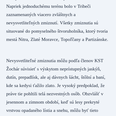
Napriek jednoduchému terénu bolo v Tribeči
zaznamenaných viacero zvláštnych a
nevysvetliteľných zmiznutí. Všetky zmiznutia sú
situované do pomyselného štvoruholníka, ktorý tvoria
mestá Nitra, Zlaté Moravce, Topoľčany a Partizánske.
Nevysvetliteľné zmiznutia môžu podľa členov KST
Žochár súvisieť s výskytom neprístupných jaskýň,
dutín, prepadlísk, ale aj dávnych šácht, štôlní a baní,
kde sa kedysi ťažilo zlato. Je vysoký predpoklad, že
práve tie pohltili telá nezvestných osôb. Obzvlášť v
jesennom a zimnom období, keď sú lesy prekryté
vrstvou opadaného lístia a snehu, môžu byť tieto