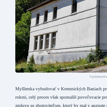
V priestoroch 
Myšlienka vybudovať v Kremnických Baniach prvé
rokmi, celý proces však spomalili povoľovacie p
zmluvu so zhotoviteľom, ktorý by mal v auguste z