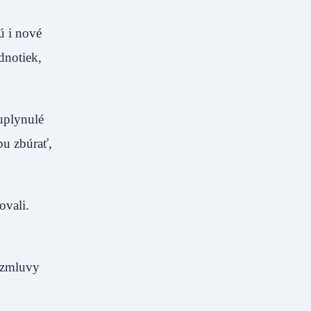
ú i nové
dnotiek,
uplynulé
bu zbúrať,
ovali.
j zmluvy