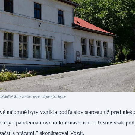
niekdajšej školy vznikne osem nájomných bytov
 nájomné byty vznikla podľa slov starostu už pred nie
rocesy i pandémia nového koronavírusu. "Už sme však podp
ačať s prácami," skonštatoval Vozár.