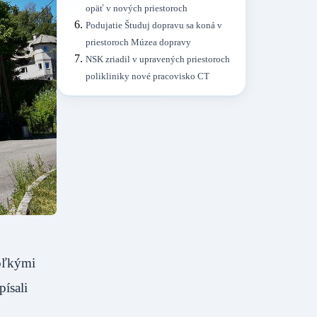
opäť v nových priestoroch
Podujatie Študuj dopravu sa koná v
priestoroch Múzea dopravy
NSK zriadil v upravených priestoroch
polikliniky nové pracovisko CT
koľkými
ísali