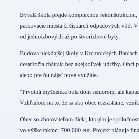
Bývalá škola prejde komplexnou rekonštrukciou, 
parkovacie miesta či čistiareň odpadových vôd. 
od jednoizbových až po štvorizbové byty.
Budova niekdajšej školy v Kremnických Baniach n
desaťročia chátrala bez akejkoľvek údržby. Obci p
alebo pre ňu nájsť nové využitie.
"Prvotná myšlienka bola dom seniorom, ale kapac
Vzhľadom na to, že sa ako obec rozrastáme, vznik
Obec so zhotoviteľom diela, ktorým je spoločnos
vo výške takmer 700 000 eur. Projekt plánuje fin