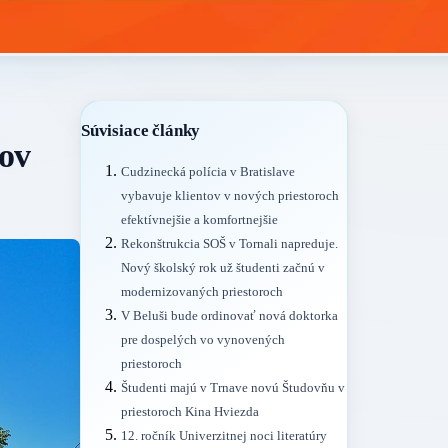
Súvisiace články
tov
Cudzinecká polícia v Bratislave
vybavuje klientov v nových priestoroch
efektívnejšie a komfortnejšie
Rekonštrukcia SOŠ v Tornali napreduje.
Nový školský rok už študenti začnú v
modernizovaných priestoroch
V Beluši bude ordinovať nová doktorka
pre dospelých vo vynovených
priestoroch
Študenti majú v Trnave novú Študovňu v
priestoroch Kina Hviezda
12. ročník Univerzitnej noci literatúry