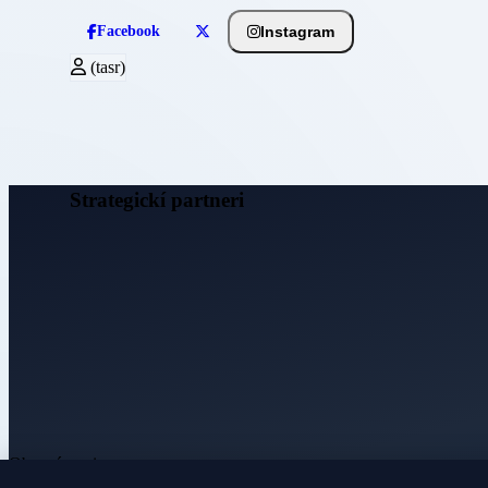
Instagram
Facebook
(tasr)
Strategickí partneri
Obecné noviny