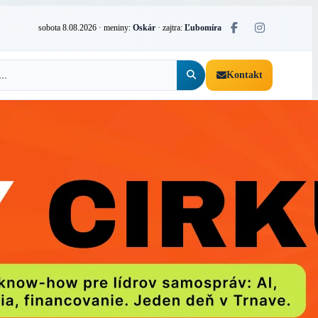
sobota 8.08.2026
· meniny:
Oskár
· zajtra:
Ľubomíra
Kontakt