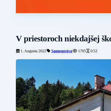
V priestoroch niekdajšej š
1. Augusta 2022
Samospráva
1705
0:52