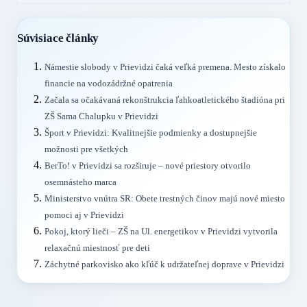
Súvisiace články
Námestie slobody v Prievidzi čaká veľká premena. Mesto získalo
financie na vodozádržné opatrenia
Začala sa očakávaná rekonštrukcia ľahkoatletického štadióna pri
ZŠ Sama Chalupku v Prievidzi
Šport v Prievidzi: Kvalitnejšie podmienky a dostupnejšie
možnosti pre všetkých
BerTo! v Prievidzi sa rozširuje – nové priestory otvorilo
osemnásteho marca
Ministerstvo vnútra SR: Obete trestných činov majú nové miesto
pomoci aj v Prievidzi
Pokoj, ktorý lieči – ZŠ na Ul. energetikov v Prievidzi vytvorila
relaxačnú miestnosť pre deti
Záchytné parkovisko ako kľúč k udržateľnej doprave v Prievidzi