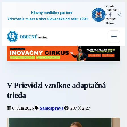
sobota
8.08.2026
·
meniny:
Oskár
V Prievidzi vznikne adaptačná
trieda
6. Júla 2026
Samospráva
237
2:27