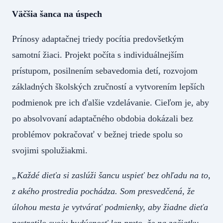
Väčšia šanca na úspech
Prínosy adaptačnej triedy pocítia predovšetkým
samotní žiaci. Projekt počíta s individuálnejším
prístupom, posilnením sebavedomia detí, rozvojom
základných školských zručností a vytvorením lepších
podmienok pre ich ďalšie vzdelávanie. Cieľom je, aby
po absolvovaní adaptačného obdobia dokázali bez
problémov pokračovať v bežnej triede spolu so
svojimi spolužiakmi.
„Každé dieťa si zaslúži šancu uspieť bez ohľadu na to,
z akého prostredia pochádza. Som presvedčená, že
úlohou mesta je vytvárať podmienky, aby žiadne dieťa
nestratilo svoju budúcnosť len preto, že na začiatku