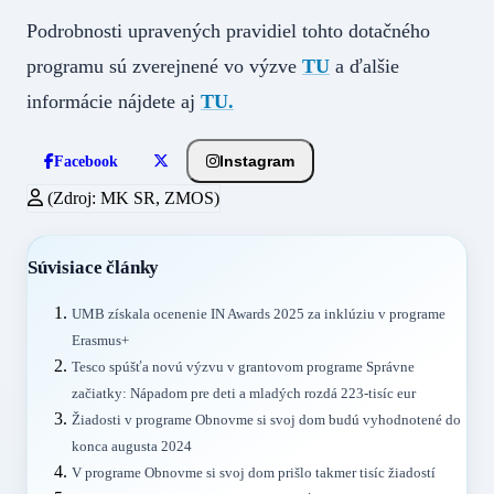
Podrobnosti upravených pravidiel tohto dotačného
programu sú zverejnené vo výzve
TU
a ďalšie
informácie nájdete aj
TU.
Instagram
Facebook
(Zdroj: MK SR, ZMOS)
Súvisiace články
UMB získala ocenenie IN Awards 2025 za inklúziu v programe
Erasmus+
Tesco spúšťa novú výzvu v grantovom programe Správne
začiatky: Nápadom pre deti a mladých rozdá 223-tisíc eur
Žiadosti v programe Obnovme si svoj dom budú vyhodnotené do
konca augusta 2024
V programe Obnovme si svoj dom prišlo takmer tisíc žiadostí