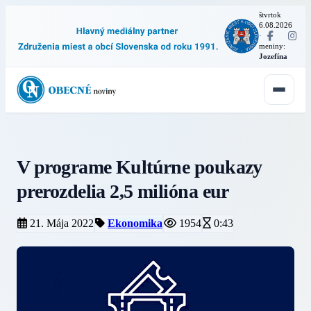
štvrtok
6.08.2026
·
meniny:
Jozefína
V programe Kultúrne poukazy
prerozdelia 2,5 milióna eur
21. Mája 2022
Ekonomika
1954
0:43