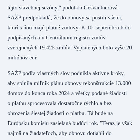
tejto stavebnej sezóny," podotkla Gešvantnerová.
SAŽP predpokladá, že do obnovy sa pustili všetci,
ktorí s ňou majú platné zmluvy. K 10. septembru bolo
podpísaných a v Centrálnom registri zmlúv
zverejnených 19.425 zmlúv. Vyplatených bolo vyše 20
miliónov eur.
SAŽP podľa vlastných slov podnikla aktívne kroky,
aby splnila míľnik plánu obnovy rekonštrukcie 13.000
domov do konca roka 2024 a všetky podané žiadosti
o platbu sprocesovala dostatočne rýchlo a bez
ohrozenia šiestej žiadosti o platbu. Tá bude na
Európsku komisiu zasielaná budúci rok. "Teraz je však
najmä na žiadateľoch, aby obnovu dotiahli do