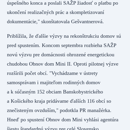
úspešného konca a poslali SAŽP žiadosť o platbu po
ukončení realizačných prác a skompletizovaní
dokumentácie," skonštatovala Gešvantnerová.
Priblížila, že ďalšie výzvy na rekonštrukciu domov sú
pred spustením. Koncom septembra rozbieha SAŽP
novú výzvu pre domácnosti ohrozené energetickou
chudobou Obnov dom Mini II. Oproti pilotnej výzve
rozšírili počet obcí. "Vychádzame v ústrety
samosprávam i majiteľom rodinných domov
a k súčasným 152 obciam Banskobystrického
a Košického kraja pridávame ďalších 116 obcí so
znečisteným ovzduším," podotkla PR manažérka.
Hneď po spustení Obnov dom Mini vyhlási agentúra
šiestu štandardnú výzvu pre celé Slovensko.