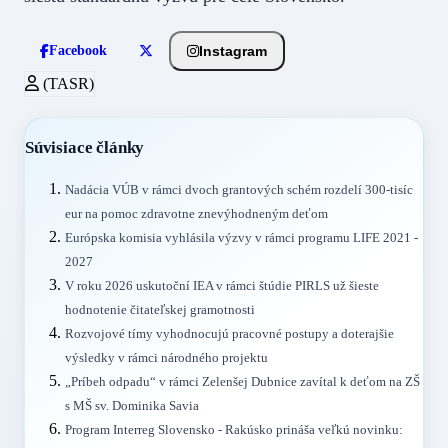
Instagram
Facebook
(TASR)
Súvisiace články
Nadácia VÚB v rámci dvoch grantových schém rozdelí 300-tisíc
eur na pomoc zdravotne znevýhodneným deťom
Európska komisia vyhlásila výzvy v rámci programu LIFE 2021 -
2027
V roku 2026 uskutoční IEA v rámci štúdie PIRLS už šieste
hodnotenie čitateľskej gramotnosti
Rozvojové tímy vyhodnocujú pracovné postupy a doterajšie
výsledky v rámci národného projektu
„Príbeh odpadu“ v rámci Zelenšej Dubnice zavítal k deťom na ZŠ
s MŠ sv. Dominika Savia
Program Interreg Slovensko - Rakúsko prináša veľkú novinku: