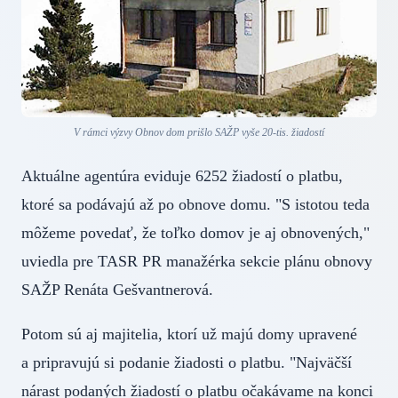
V rámci výzvy Obnov dom prišlo SAŽP vyše 20-tis. žiadostí
Aktuálne agentúra eviduje 6252 žiadostí o platbu,
ktoré sa podávajú až po obnove domu. "S istotou teda
môžeme povedať, že toľko domov je aj obnovených,"
uviedla pre TASR PR manažérka sekcie plánu obnovy
SAŽP Renáta Gešvantnerová.
Potom sú aj majitelia, ktorí už majú domy upravené
a pripravujú si podanie žiadosti o platbu. "Najväčší
nárast podaných žiadostí o platbu očakávame na konci