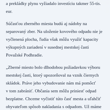
a prekládky plynu vyžiadalo investíciu takmer 55-tis.
eur.
Súčasťou zberného miesta budú aj nádoby na
separovaný zber. Na uloženie kovového odpadu nie je
vyčlenená plocha, ľudia však môžu využiť kapacity
výkupných zariadení v susednej mestskej časti
Považské Podhradie.
„Zberné miesto bolo dlhodobou požiadavkou výboru
mestskej časti, ktorý upozorňoval na vznik čiernych
skládok. Práve jeho vybudovanie nám má pomôcť
v tom zabrániť. Občania sem môžu priniesť odpad
bezplatne. Chceme vyčistiť túto časť mesta a uľahčiť
obyvateľom spôsob nakladania s odpadom. Už máme