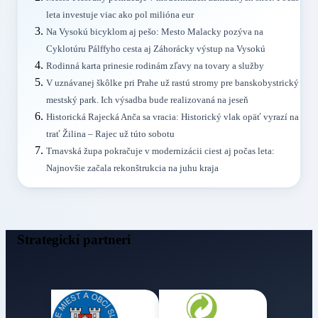
leta investuje viac ako pol milióna eur
Na Vysokú bicyklom aj pešo: Mesto Malacky pozýva na
Cyklotúru Pálffyho cesta aj Záhorácky výstup na Vysokú
Rodinná karta prinesie rodinám zľavy na tovary a služby
V uznávanej škôlke pri Prahe už rastú stromy pre banskobystrický
mestský park. Ich výsadba bude realizovaná na jeseň
Historická Rajecká Anča sa vracia: Historický vlak opäť vyrazí na
trať Žilina – Rajec už túto sobotu
Trnavská župa pokračuje v modernizácii ciest aj počas leta:
Najnovšie začala rekonštrukcia na juhu kraja
Strategickí partneri