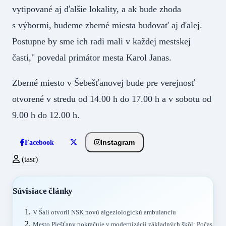
vytipované aj ďalšie lokality, a ak bude zhoda
s výbormi, budeme zberné miesta budovať aj ďalej.
Postupne by sme ich radi mali v každej mestskej
časti," povedal primátor mesta Karol Janas.
Zberné miesto v Šebešťanovej bude pre verejnosť
otvorené v stredu od 14.00 h do 17.00 h a v sobotu od
9.00 h do 12.00 h.
Instagram
Facebook
(tasr)
Súvisiace články
V Šali otvoril NSK novú algeziologickú ambulanciu
Mesto Piešťany pokračuje v modernizácii základných škôl: Počas