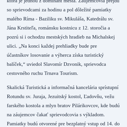
ktorá je jednou z dominánt mesta. Záujemcovia prejdú
so sprievodcami za hodinu a pol dôležité pamiatky
malého Ríma - Baziliku sv. Mikuláša, Katedrálu sv.
Jána Krstiteľa, románsku kostnicu z 12. storočia a
pozrú si i ochodzu mestských hradieb na Michalskej
ulici. „Na konci každej prehliadky bude pre
účastníkov losovanie a výherca získa turistický
balíček,“ uviedol Slavomír Dzvonik, sprievodca
cestovného ruchu Trnava Tourism.
Skalická Turistická a informačná kancelária sprístupní
Rotundu sv. Juraja, Jezuitský kostol, Ľadovňu, vežu
farského kostola a mlyn bratov Pilárikovcov, kde budú
na záujemcov čakať sprievodcovia s výkladom.
Pamiatky budú otvorené pre bezplatný vstup od 14. do