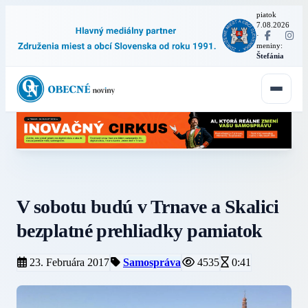
piatok
7.08.2026
·
meniny:
Štefánia
V sobotu budú v Trnave a Skalici
bezplatné prehliadky pamiatok
23. Februára 2017
Samospráva
4535
0:41