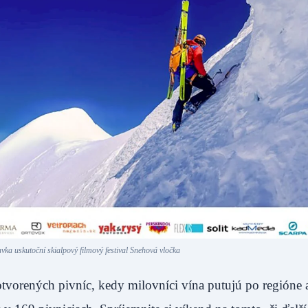
ka uskutoční skialpový filmový festival Snehová vločka
vorených pivníc, kedy milovníci vína putujú po regióne 