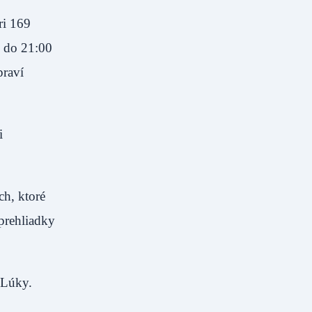
ri 169
0 do 21:00
praví
i
ch, ktoré
 prehliadky
 Lúky.