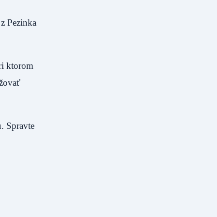
 z Pezinka
ri ktorom
ržovať
. Spravte