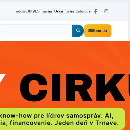
sobota 8.08.2026
· meniny:
Oskár
· zajtra:
Ľubomíra
Kontakt