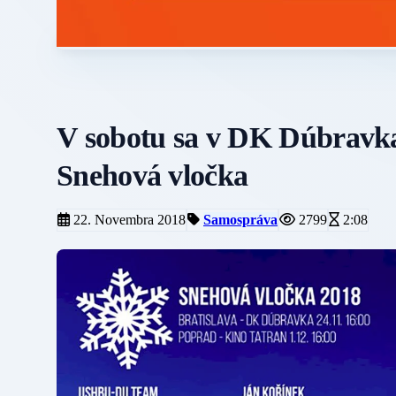
V sobotu sa v DK Dúbravka 
Snehová vločka
22. Novembra 2018
Samospráva
2799
2:08