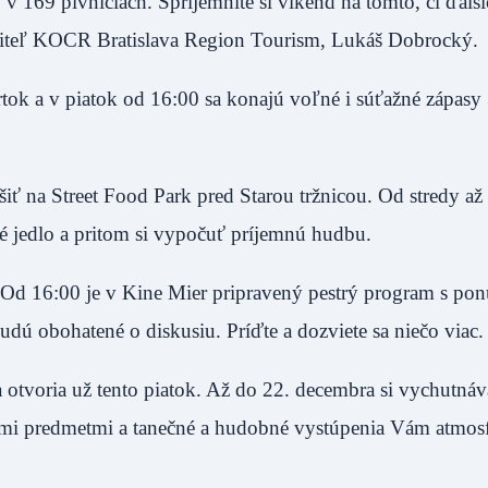
 169 pivniciach. Spríjemnite si víkend na tomto, či ďalš
diteľ KOCR Bratislava Region Tourism, Lukáš Dobrocký.
tvrtok a v piatok od 16:00 sa konajú voľné i súťažné zápasy 
iť na Street Food Park pred Starou tržnicou. Od stredy až
 jedlo a pritom si vypočuť príjemnú hudbu.
 Od 16:00 je v Kine Mier pripravený pestrý program s po
dú obohatené o diskusiu. Príďte a dozviete sa niečo viac.
 otvoria už tento piatok. Až do 22. decembra si vychutnáv
ými predmetmi a tanečné a hudobné vystúpenia Vám atmos