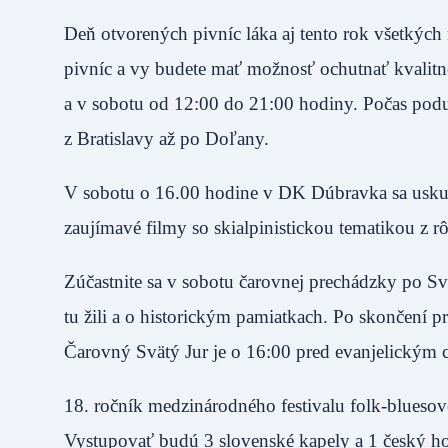
Deň otvorených pivníc láka aj tento rok všetkých
pivníc a vy budete mať možnosť ochutnať kvalitn
a v sobotu od 12:00 do 21:00 hodiny. Počas podu
z Bratislavy až po Doľany.
V sobotu o 16.00 hodine v DK Dúbravka sa uskuto
zaujímavé filmy so skialpinistickou tematikou z r
Zúčastnite sa v sobotu čarovnej prechádzky po Sv
tu žili a o historickým pamiatkach. Po skončení p
Čarovný Svätý Jur je o 16:00 pred evanjelickým 
18. ročník medzinárodného festivalu folk-blueso
Vystupovať budú 3 slovenské kapely a 1 český ho