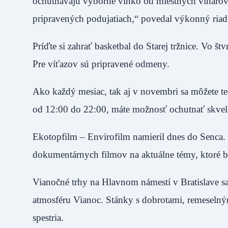
ochutnávajú výborné vínko od miestnych vinárov v
pripravených podujatiach,“ povedal výkonný ria
Príďte si zahrať basketbal do Starej tržnice. Vo š
Pre víťazov sú pripravené odmeny.
Ako každý mesiac, tak aj v novembri sa môžete teš
od 12:00 do 22:00, máte možnosť ochutnať skvelé
Ekotopfilm – Envirofilm namieril dnes do Senca.
dokumentárnych filmov na aktuálne témy, ktoré bu
Vianočné trhy na Hlavnom námestí v Bratislave sa
atmosféru Vianoc. Stánky s dobrotami, remeseln
spestria.