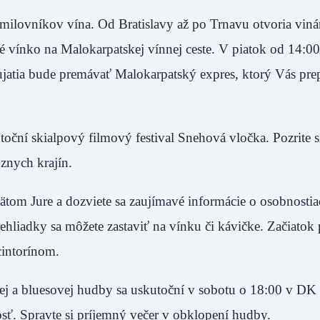
 milovníkov vína. Od Bratislavy až po Trnavu otvoria viná
é vínko na Malokarpatskej vínnej ceste. V piatok od 14:0
jatia bude premávať Malokarpatský expres, ktorý Vás pre
ční skialpový filmový festival Snehová vločka. Pozrite s
ôznych krajín.
ätom Jure a dozviete sa zaujímavé informácie o osobnostia
rehliadky sa môžete zastaviť na vínku či kávičke. Začiatok
cintorínom.
vej a bluesovej hudby sa uskutoční v sobotu o 18:00 v DK
sť. Spravte si príjemný večer v obklopení hudby.