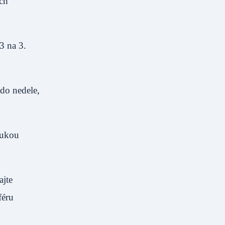
ích
3 na 3.
 do nedele,
nukou
ajte
féru