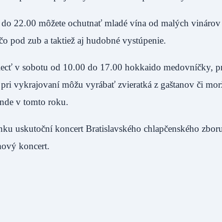
0 do 22.00 môžete ochutnať mladé vína od malých vinárov
čo pod zub a taktiež aj hudobné vystúpenie.
piecť v sobotu od 10.00 do 17.00 hokkaido medovníčky, p
 pri vykrajovaní môžu vyrábať zvieratká z gaštanov či mo
ande v tomto roku.
nku uskutoční koncert Bratislavského chlapčenského zboru
mový koncert.