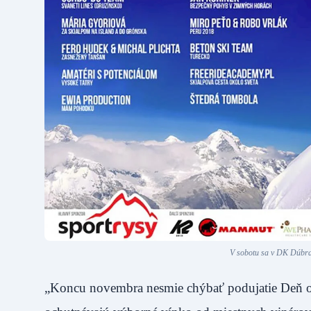
V sobotu sa v DK Dúbrav
„Koncu novembra nesmie chýbať podujatie Deň ot