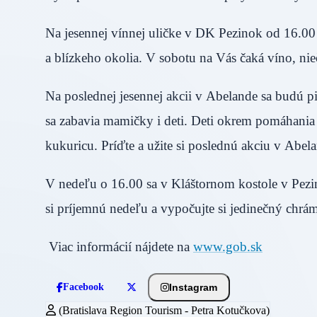
Na jesennej vínnej uličke v DK Pezinok od 16.0
a blízkeho okolia. V sobotu na Vás čaká víno, nie
Na poslednej jesennej akcii v Abelande sa budú 
sa zabavia mamičky i deti. Deti okrem pomáhania
kukuricu. Príďte a užite si poslednú akciu v Abel
V nedeľu o 16.00 sa v Kláštornom kostole v Pezi
si príjemnú nedeľu a vypočujte si jedinečný chrá
Viac informácií nájdete na
www.gob.sk
Instagram
Facebook
(Bratislava Region Tourism - Petra Kotučkova)