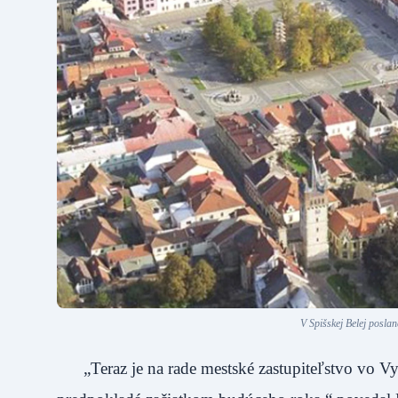
V Spišskej Belej posla
„Teraz je na rade mestské zastupiteľstvo vo V