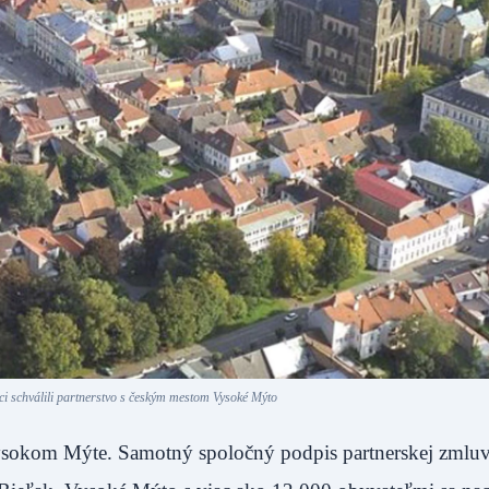
nci schválili partnerstvo s českým mestom Vysoké Mýto
ysokom Mýte. Samotný spoločný podpis partnerskej zmluv