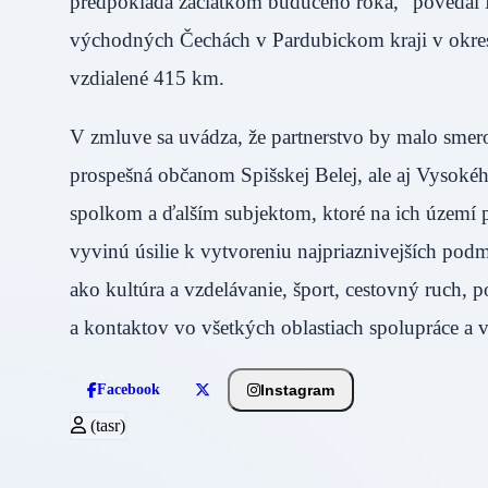
predpokladá začiatkom budúceho roka,“ povedal 
východných Čechách v Pardubickom kraji v okrese 
vzdialené 415 km.
V zmluve sa uvádza, že partnerstvo by malo sme
prospešná občanom Spišskej Belej, ale aj Vysoké
spolkom a ďalším subjektom, ktoré na ich území 
vyvinú úsilie k vytvoreniu najpriaznivejších pod
ako kultúra a vzdelávanie, šport, cestovný ruch,
a kontaktov vo všetkých oblastiach spolupráce a 
Instagram
Facebook
(tasr)