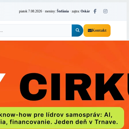
piatok 7.08.2026
· meniny:
Štefánia
· zajtra:
Oskár
Kontakt