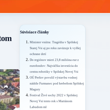
Súvisiace články
stom
Minister vnútra: Tragédia v Spišskej
Starej Vsi aj po roku zaväzuje k vyššej
ochrane detí
Do regiónov mieri 23,8 milióna eur z
eurofondov: Najväčšia investícia do
centra robotiky v Spišskej Novej Vsi
OÚ Prešov povolil výstavbu vodnej
nádrže Furmanec pod hrebeňom Spišskej
Magury
Festival Živé sochy 2022 v Spišskej
Novej Vsi tento rok s Mariánom
Labudom ml