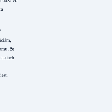
chádza vo
ra
ť
úciám,
omu, že
lastiach
est.