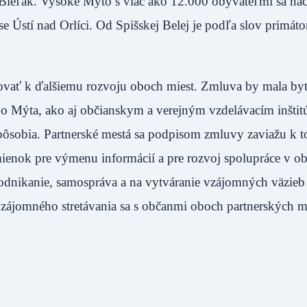
Bieľak. Vysoké Mýto s viac ako 12.000 obyvateľmi sa na
Ústí nad Orlíci. Od Spišskej Belej je podľa slov primáto
rovať k ďalšiemu rozvoju oboch miest. Zmluva by mala by
ho Mýta, ako aj občianskym a verejným vzdelávacím inštit
pôsobia. Partnerské mestá sa podpisom zmluvy zaviažu k t
mienok pre výmenu informácií a pre rozvoj spolupráce v ob
 podnikanie, samospráva a na vytváranie vzájomných väzieb
vzájomného stretávania sa s občanmi oboch partnerských mi