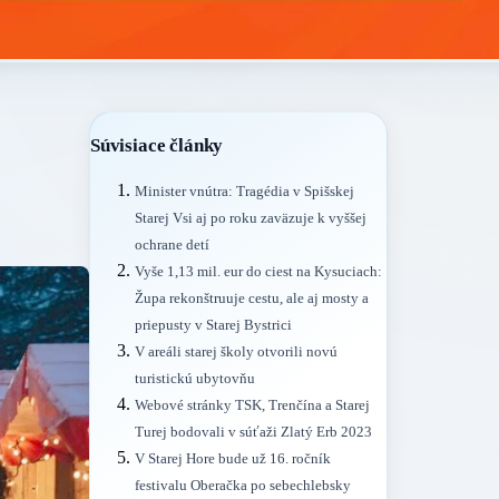
Súvisiace články
Minister vnútra: Tragédia v Spišskej
Starej Vsi aj po roku zaväzuje k vyššej
ochrane detí
Vyše 1,13 mil. eur do ciest na Kysuciach:
Župa rekonštruuje cestu, ale aj mosty a
priepusty v Starej Bystrici
V areáli starej školy otvorili novú
turistickú ubytovňu
Webové stránky TSK, Trenčína a Starej
Turej bodovali v súťaži Zlatý Erb 2023
V Starej Hore bude už 16. ročník
festivalu Oberačka po sebechlebsky