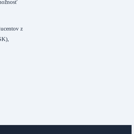
 možnosť
ducentov z
SK),