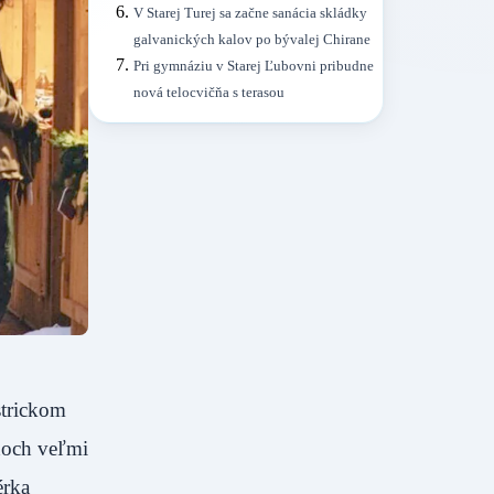
V Starej Turej sa začne sanácia skládky
galvanických kalov po bývalej Chirane
Pri gymnáziu v Starej Ľubovni pribudne
nová telocvičňa s terasou
strickom
rhoch veľmi
érka