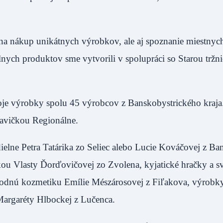
.
n na nákup unikátnych výrobkov, ale aj spoznanie miestnyc
lnych produktov sme vytvorili v spolupráci so Starou tržn
ala.
oje výrobky spolu 45 výrobcov z Banskobystrického kraja
od hlavičkou Regionálne.
ielne Petra Tatárika zo Seliec alebo Lucie Kováčovej z Ba
ou Vlasty Ďorďovičovej zo Zvolena, kyjatické hračky a sv
rodnú kozmetiku Emílie Mészárosovej z Fiľakova, výrob
y Margaréty Hlbockej z Lučenca.