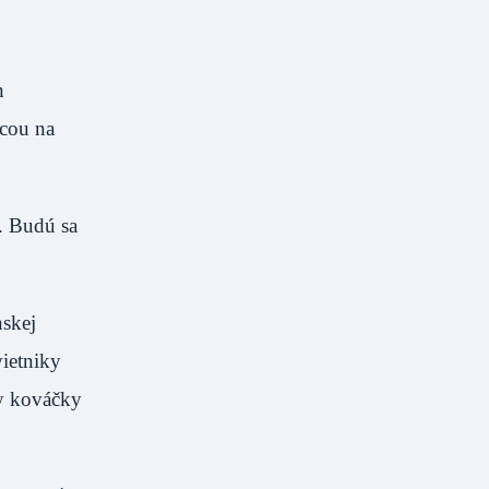
h
icou na
. Budú sa
nskej
ietniky
ky kováčky