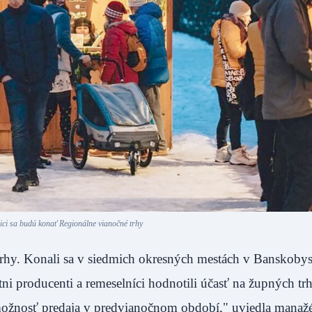
nici sa budú konať Regionálne vianočné trhy
rhy. Konali sa v siedmich okresných mestách v Banskoby
tni producenti a remeselníci hodnotili účasť na župných t
 možnosť predaja v predvianočnom období," uviedla manaž