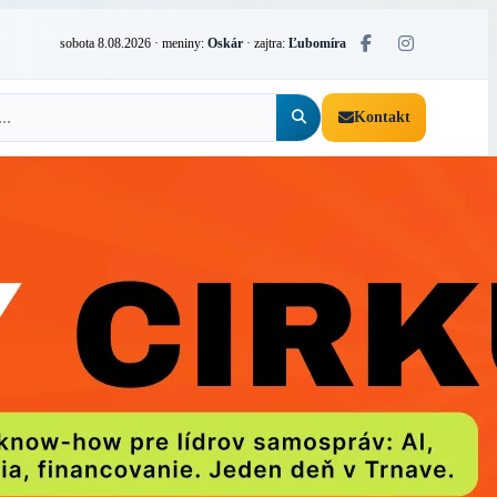
sobota 8.08.2026
· meniny:
Oskár
· zajtra:
Ľubomíra
Kontakt