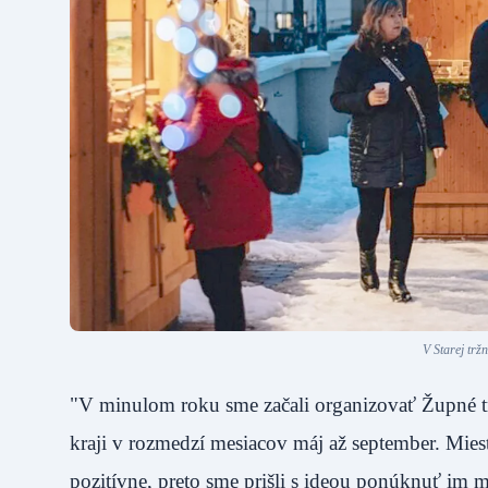
V Starej trž
"V minulom roku sme začali organizovať Župné t
kraji v rozmedzí mesiacov máj až september. Mies
pozitívne, preto sme prišli s ideou ponúknuť im