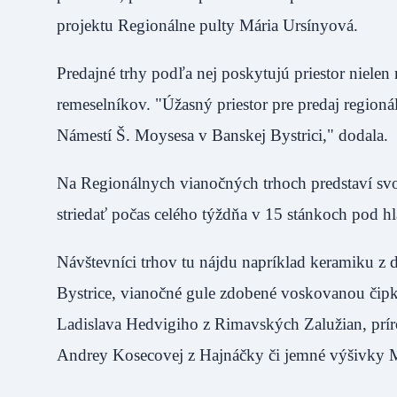
projektu Regionálne pulty Mária Ursínyová
Predajné trhy podľa nej poskytujú priestor niele
remeselníkov. "Úžasný priestor pre predaj regioná
Námestí Š. Moysesa v Banskej Bystrici," dod
Na Regionálnych vianočných trhoch predstaví sv
striedať počas celého týždňa v 15 stánkoch p
Návštevníci trhov tu nájdu napríklad keramiku z d
Bystrice, vianočné gule zdobené voskovanou čipk
Ladislava Hedvigiho z Rimavských Zalužian, prí
Andrey Kosecovej z Hajnáčky či jemné výšivk