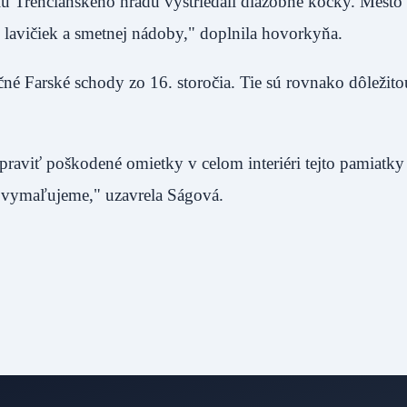
u Trenčianskeho hradu vystriedali dlažobné kocky. Mesto 
 lavičiek a smetnej nádoby," doplnila hovorkyňa.
čné Farské schody zo 16. storočia. Tie sú rovnako dôležit
aviť poškodené omietky v celom interiéri tejto pamiatky 
n vymaľujeme," uzavrela Ságová.