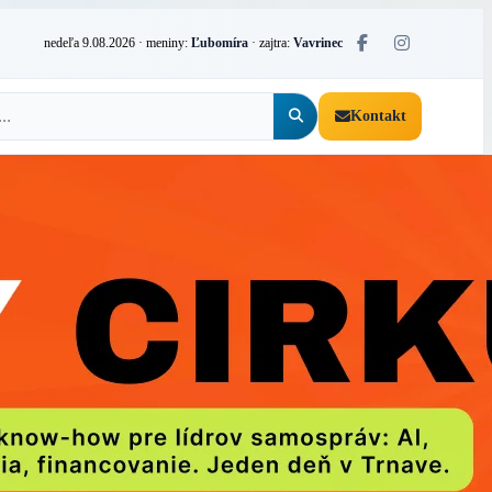
nedeľa 9.08.2026
· meniny:
Ľubomíra
· zajtra:
Vavrinec
Kontakt