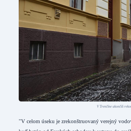
V Trenčíne ukončili rek
"V celom úseku je zrekonštruovaný verejný vodov