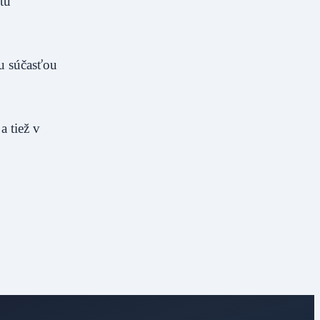
tu
ou súčasťou
a tiež v