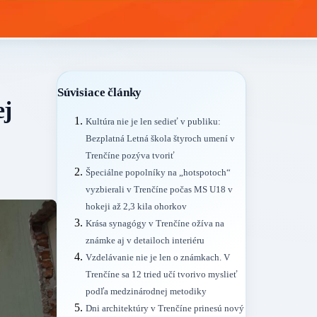
Súvisiace články
ej
Kultúra nie je len sedieť v publiku:
Bezplatná Letná škola štyroch umení v
Trenčíne pozýva tvoriť
Špeciálne popolníky na „hotspotoch“
vyzbierali v Trenčíne počas MS U18 v
hokeji až 2,3 kila ohorkov
Krása synagógy v Trenčíne ožíva na
známke aj v detailoch interiéru
Vzdelávanie nie je len o známkach. V
Trenčíne sa 12 tried učí tvorivo myslieť
podľa medzinárodnej metodiky
Dni architektúry v Trenčíne prinesú nový