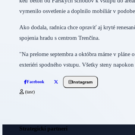
keď betón od Farských schodov k vstupu do areál
vymenilo osvetlenie a doplnilo mobiliár v podobe
Ako dodala, radnica chce opraviť aj kryté renesan
spojenia hradu s centrom Trenčína.
"Na prelome septembra a októbra máme v pláne opr
exteriéri spodného vstupu. Všetky steny napoko
Instagram
Facebook
(tasr)
Strategickí partneri