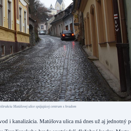
onštrukciu Matúšovej ulice spájajúcej centrum s hradom
od i kanalizácia. Matúšova ulica má dnes už aj jednotný 