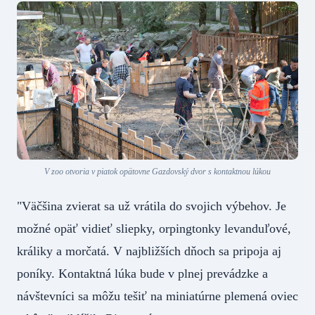
V zoo otvoria v piatok opätovne Gazdovský dvor s kontaktnou lúkou
"Väčšina zvierat sa už vrátila do svojich výbehov. Je
možné opäť vidieť sliepky, orpingtonky levanduľové,
králiky a morčatá. V najbližších dňoch sa pripoja aj
poníky. Kontaktná lúka bude v plnej prevádzke a
návštevníci sa môžu tešiť na miniatúrne plemená oviec