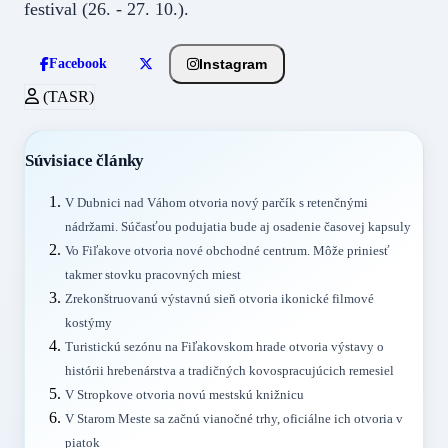
festival (26. - 27. 10.).
Instagram
Facebook
(TASR)
Súvisiace články
V Dubnici nad Váhom otvoria nový parčík s retenčnými
nádržami. Súčasťou podujatia bude aj osadenie časovej kapsuly
Vo Fiľakove otvoria nové obchodné centrum. Môže priniesť
takmer stovku pracovných miest
Zrekonštruovanú výstavnú sieň otvoria ikonické filmové
kostýmy
Turistickú sezónu na Fiľakovskom hrade otvoria výstavy o
histórii hrebenárstva a tradičných kovospracujúcich remesiel
V Stropkove otvoria novú mestskú knižnicu
V Starom Meste sa začnú vianočné trhy, oficiálne ich otvoria v
piatok