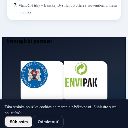
Vianočné trhy v Banskej Bystrici otvoria 29. novembra, prinesú
novinky
Strategickí partneri
Táto stránka používa cookies na meranie návštevnosti. Súhlasíte s ich
Obecné noviny
použitím?
© 2026 Všetky práva vyhradené
Súhlasím
Odmietnuť