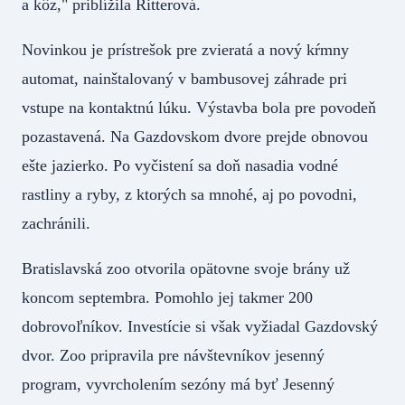
a kôz," priblížila Ritterová.
Novinkou je prístrešok pre zvieratá a nový kŕmny
automat, nainštalovaný v bambusovej záhrade pri
vstupe na kontaktnú lúku. Výstavba bola pre povodeň
pozastavená. Na Gazdovskom dvore prejde obnovou
ešte jazierko. Po vyčistení sa doň nasadia vodné
rastliny a ryby, z ktorých sa mnohé, aj po povodni,
zachránili.
Bratislavská zoo otvorila opätovne svoje brány už
koncom septembra. Pomohlo jej takmer 200
dobrovoľníkov. Investície si však vyžiadal Gazdovský
dvor. Zoo pripravila pre návštevníkov jesenný
program, vyvrcholením sezóny má byť Jesenný