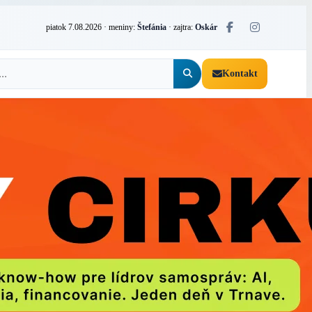
piatok 7.08.2026
· meniny:
Štefánia
· zajtra:
Oskár
Kontakt