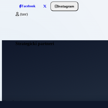
Instagram
Facebook
(tasr)
Strategickí partneri
Obecné noviny