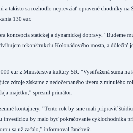
i a takisto sa rozhodlo neprevziať opravené chodníky na 
meškania 130 eur.
tora koncepcia statickej a dynamickej dopravy. "Budeme mus
zdvihujem rekonštrukciu Kolonádového mosta, a dôležité j
000 eur z Ministerstva kultúry SR. "Vysúťažená suma na
ajúce zdroje získame z nedočerpaného úveru z minulého ro
redaja majetku," spresnil primátor.
emné kontajnery. "Tento rok by sme mali pripraviť štúdiu
šou investíciou by malo byť pokračovanie cyklochodníka pr
 ktorou sa už začalo," informoval Jančovič.