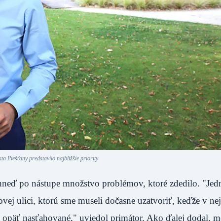
ta Piešťany predstavilo najbližšie priority
 hneď po nástupe množstvo problémov, ktoré zdedilo. "Je
j ulici, ktorú sme museli dočasne uzatvoriť, keďže v nej 
e opäť nasťahované," uviedol primátor. Ako ďalej dodal, m