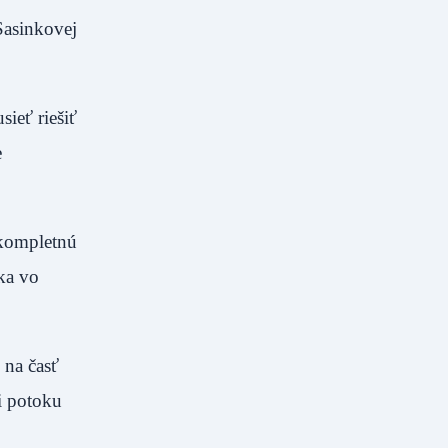
Sasinkovej
ieť riešiť
e
 kompletnú
ka vo
 na časť
i potoku