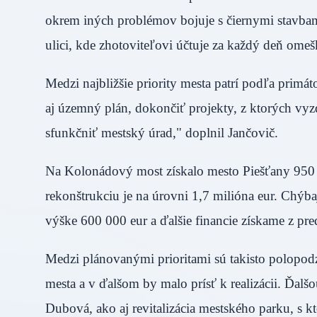
okrem iných problémov bojuje s čiernymi stavbam
ulici, kde zhotoviteľovi účtuje za každý deň o
Medzi najbližšie priority mesta patrí podľa primá
aj územný plán, dokončiť projekty, z ktorých vy
sfunkčniť mestský úrad," doplnil Jančovič.
Na Kolonádový most získalo mesto Piešťany 950 
rekonštrukciu je na úrovni 1,7 milióna eur. Chýb
výške 600 000 eur a ďalšie financie získame z p
Medzi plánovanými prioritami sú takisto polopodz
mesta a v ďalšom by malo prísť k realizácii. Ďal
Dubová, ako aj revitalizácia mestského parku, s