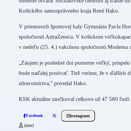
budeme otvárať michalovské centrum aj ďalšie dni
Košického samosprávneho kraja René Hako.
V priestoroch športovej haly Gymnázia Pavla Ho
spoločnosti AstraZeneca. V košickom veľkokapac
v nedeľu (25. 4.) vakcínou spoločnosti Moderna 
„Záujem je posledné dni pomerne veľký, prispelo 
bude naďalej posúvať. Tiež veríme, že v ďalších 
zdravotníctva,” povedal Hako.
KSK aktuálne zaočkoval celkovo už 47 580 ľudí.
Instagram
Facebook
(tasr)