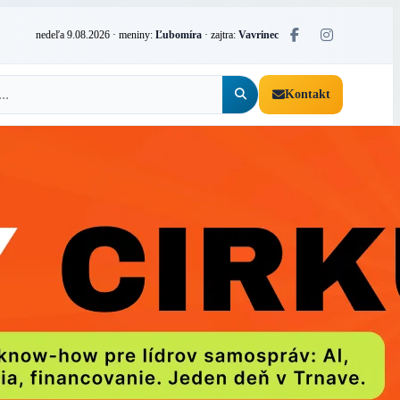
nedeľa 9.08.2026
· meniny:
Ľubomíra
· zajtra:
Vavrinec
Kontakt