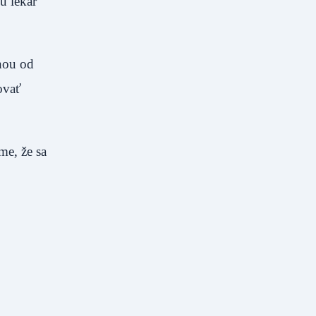
u lekár
nou od
ovať
me, že sa