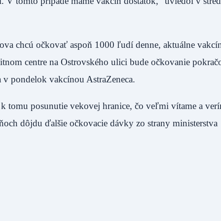
. V tomto prípade máme vakcín dostatok,” uviedol v stred
rova chcú očkovať aspoň 1000 ľudí denne, aktuálne vakcí
itnom centre na Ostrovského ulici bude očkovanie pokrač
a v pondelok vakcínou AstraZeneca.
k tomu posunutie vekovej hranice, čo veľmi vítame a verí
dňoch dôjdu ďalšie očkovacie dávky zo strany ministerstva