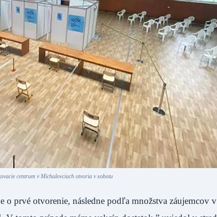
kovacie centrum v Michalovciach otvoria v sobotu
de o prvé otvorenie, následne podľa množstva záujemcov v