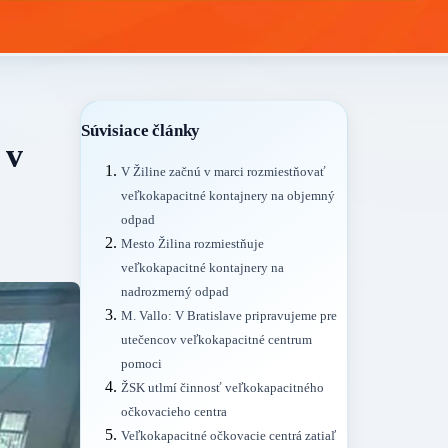
Súvisiace články
 v
V Žiline začnú v marci rozmiestňovať
veľkokapacitné kontajnery na objemný
odpad
Mesto Žilina rozmiestňuje
veľkokapacitné kontajnery na
nadrozmerný odpad
M. Vallo: V Bratislave pripravujeme pre
utečencov veľkokapacitné centrum
pomoci
ŽSK utlmí činnosť veľkokapacitného
očkovacieho centra
Veľkokapacitné očkovacie centrá zatiaľ