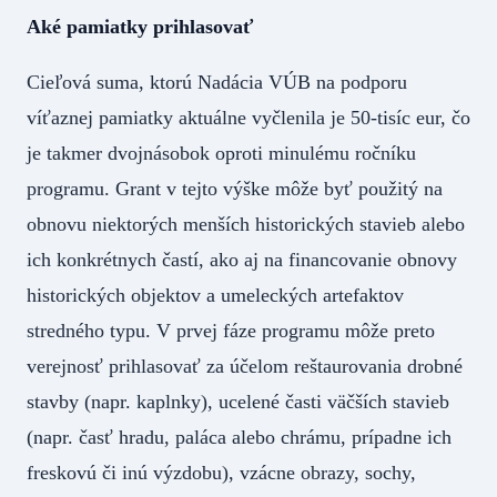
Aké pamiatky prihlasovať
Cieľová suma, ktorú Nadácia VÚB na podporu
víťaznej pamiatky aktuálne vyčlenila je 50-tisíc eur, čo
je takmer dvojnásobok oproti minulému ročníku
programu. Grant v tejto výške môže byť použitý na
obnovu niektorých menších historických stavieb alebo
ich konkrétnych častí, ako aj na financovanie obnovy
historických objektov a umeleckých artefaktov
stredného typu. V prvej fáze programu môže preto
verejnosť prihlasovať za účelom reštaurovania drobné
stavby (napr. kaplnky), ucelené časti väčších stavieb
(napr. časť hradu, paláca alebo chrámu, prípadne ich
freskovú či inú výzdobu), vzácne obrazy, sochy,