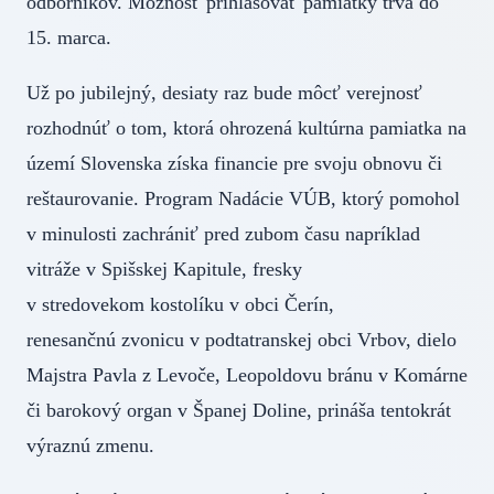
odborníkov. Možnosť prihlasovať pamiatky trvá do
15. marca.
Už po jubilejný, desiaty raz bude môcť verejnosť
rozhodnúť o tom, ktorá ohrozená kultúrna pamiatka na
území Slovenska získa financie pre svoju obnovu či
reštaurovanie. Program Nadácie VÚB, ktorý pomohol
v minulosti zachrániť pred zubom času napríklad
vitráže v Spišskej Kapitule, fresky
v stredovekom kostolíku v obci Čerín,
renesančnú zvonicu v podtatranskej obci Vrbov, dielo
Majstra Pavla z Levoče, Leopoldovu bránu v Komárne
či barokový organ v Španej Doline, prináša tentokrát
výraznú zmenu.