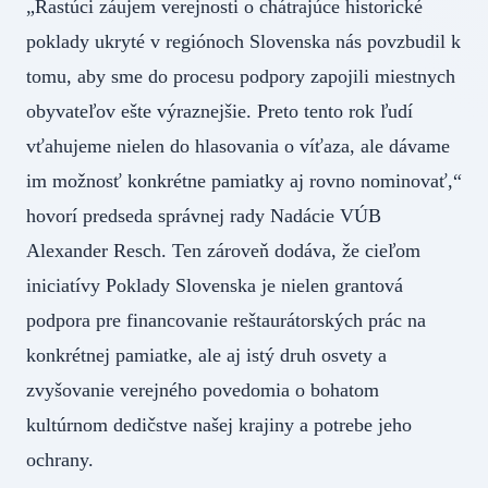
„Rastúci záujem verejnosti o chátrajúce historické
poklady ukryté v regiónoch Slovenska nás povzbudil k
tomu, aby sme do procesu podpory zapojili miestnych
obyvateľov ešte výraznejšie. Preto tento rok ľudí
vťahujeme nielen do hlasovania o víťaza, ale dávame
im možnosť konkrétne pamiatky aj rovno nominovať,“
hovorí predseda správnej rady Nadácie VÚB
Alexander Resch. Ten zároveň dodáva, že cieľom
iniciatívy Poklady Slovenska je nielen grantová
podpora pre financovanie reštaurátorských prác na
konkrétnej pamiatke, ale aj istý druh osvety a
zvyšovanie verejného povedomia o bohatom
kultúrnom dedičstve našej krajiny a potrebe jeho
ochrany.