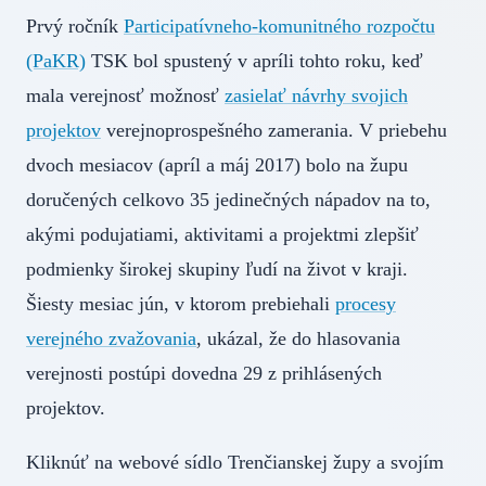
Prvý ročník
Participatívneho-komunitného rozpočtu
(PaKR)
TSK bol spustený v apríli tohto roku, keď
mala verejnosť možnosť
zasielať návrhy svojich
projektov
verejnoprospešného zamerania. V priebehu
dvoch mesiacov (apríl a máj 2017) bolo na župu
doručených celkovo 35 jedinečných nápadov na to,
akými podujatiami, aktivitami a projektmi zlepšiť
podmienky širokej skupiny ľudí na život v kraji.
Šiesty mesiac jún, v ktorom prebiehali
procesy
verejného zvažovania
, ukázal, že do hlasovania
verejnosti postúpi dovedna 29 z prihlásených
projektov.
Kliknúť na webové sídlo Trenčianskej župy a svojím