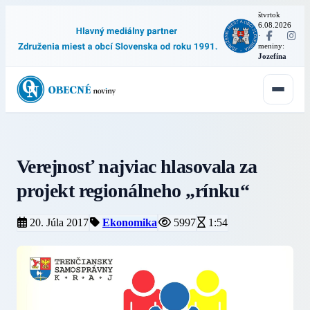
štvrtok
6.08.2026
·
meniny:
Jozefína
Verejnosť najviac hlasovala za
projekt regionálneho „rínku“
20. Júla 2017
Ekonomika
5997
1:54