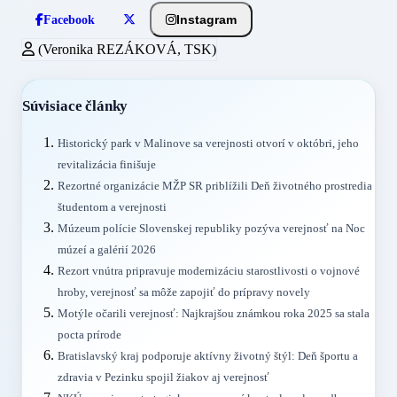
Instagram
Facebook
(Veronika REZÁKOVÁ, TSK)
Súvisiace články
Historický park v Malinove sa verejnosti otvorí v októbri, jeho
revitalizácia finišuje
Rezortné organizácie MŽP SR priblížili Deň životného prostredia
študentom a verejnosti
Múzeum polície Slovenskej republiky pozýva verejnosť na Noc
múzeí a galérií 2026
Rezort vnútra pripravuje modernizáciu starostlivosti o vojnové
hroby, verejnosť sa môže zapojiť do prípravy novely
Motýle očarili verejnosť: Najkrajšou známkou roka 2025 sa stala
pocta prírode
Bratislavský kraj podporuje aktívny životný štýl: Deň športu a
zdravia v Pezinku spojil žiakov aj verejnosť