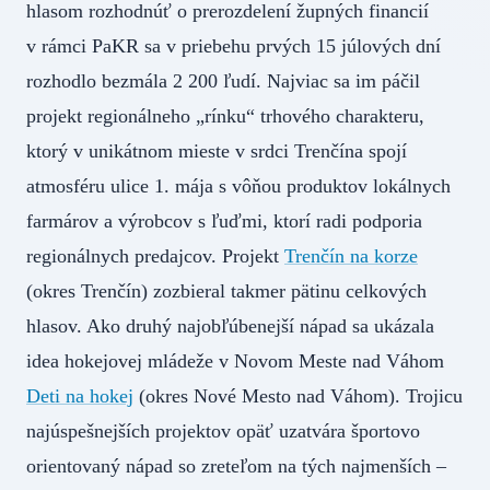
hlasom rozhodnúť o prerozdelení župných financií
v rámci PaKR sa v priebehu prvých 15 júlových dní
rozhodlo bezmála 2 200 ľudí. Najviac sa im páčil
projekt regionálneho „rínku“ trhového charakteru,
ktorý v unikátnom mieste v srdci Trenčína spojí
atmosféru ulice 1. mája s vôňou produktov lokálnych
farmárov a výrobcov s ľuďmi, ktorí radi podporia
regionálnych predajcov. Projekt
Trenčín na korze
(okres Trenčín) zozbieral takmer pätinu celkových
hlasov. Ako druhý najobľúbenejší nápad sa ukázala
idea hokejovej mládeže v Novom Meste nad Váhom
Deti na hokej
(okres Nové Mesto nad Váhom). Trojicu
najúspešnejších projektov opäť uzatvára športovo
orientovaný nápad so zreteľom na tých najmenších –