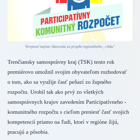
Verejnosť najviac hlasovala za projekt regionálneho „rínku“
Trenčiansky samosprávny kraj (TSK) tento rok
premiérovo umožnil svojim obyvateľom rozhodovať
o tom, ako sa využije časť peňazí zo župného
rozpočtu. Urobil tak ako prvý zo všetkých
samosprávnych krajov zavedením Participatívneho -
komunitného rozpočtu s cieľom preniesť časť svojich
kompetencií priamo na ľudí, ktorí v regióne žijú,
pracujú a pôsobia.