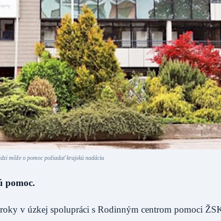
údzi môže o pomoc požiadať krajskú nadáciu
nú pomoc.
 roky v úzkej spolupráci s Rodinným centrom pomoci ŽS