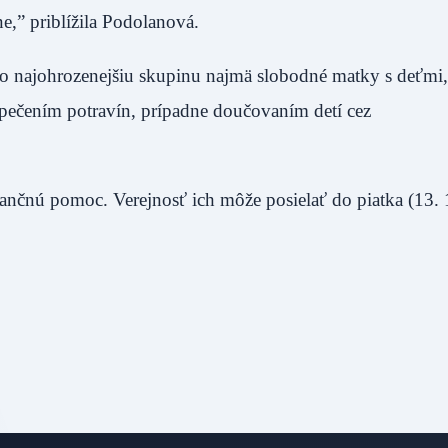
enne,” priblížila Podolanová.
 najohrozenejšiu skupinu najmä slobodné matky s deťmi,
zpečením potravín, prípadne doučovaním detí cez
inančnú pomoc. Verejnosť ich môže posielať do piatka (13. 