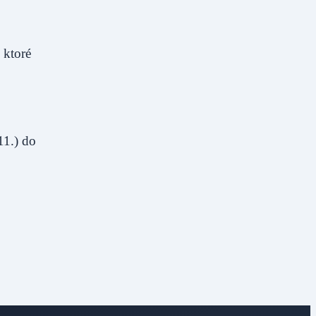
 ktoré
11.) do