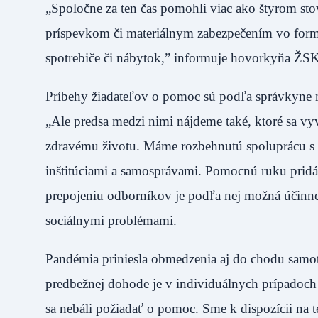
„Spoločne za ten čas pomohli viac ako štyrom 
príspevkom či materiálnym zabezpečením vo forme
spotrebiče či nábytok,” informuje hovorkyňa Ž
Príbehy žiadateľov o pomoc sú podľa správkyne n
„Ale predsa medzi nimi nájdeme také, ktoré sa v
zdravému životu. Máme rozbehnutú spoluprácu s 
inštitúciami a samosprávami. Pomocnú ruku prid
prepojeniu odborníkov je podľa nej možná účinne
sociálnymi problémami.
Pandémia priniesla obmedzenia aj do chodu samot
predbežnej dohode je v individuálnych prípadoch 
sa nebáli požiadať o pomoc. Sme k dispozícii na te