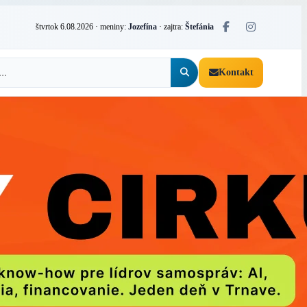
štvrtok 6.08.2026
· meniny:
Jozefína
· zajtra:
Štefánia
Kontakt