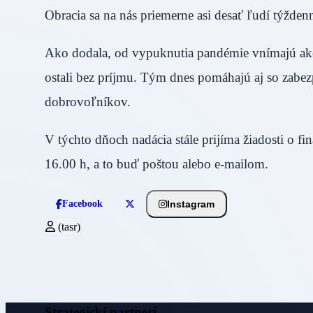
Obracia sa na nás priemerne asi desať ľudí týžd
Ako dodala, od vypuknutia pandémie vnímajú ako
ostali bez príjmu. Tým dnes pomáhajú aj so zabe
dobrovoľníkov.
V týchto dňoch nadácia stále prijíma žiadosti o f
16.00 h, a to buď poštou alebo e-mailom.
Instagram
Facebook
(tasr)
Strategickí partneri