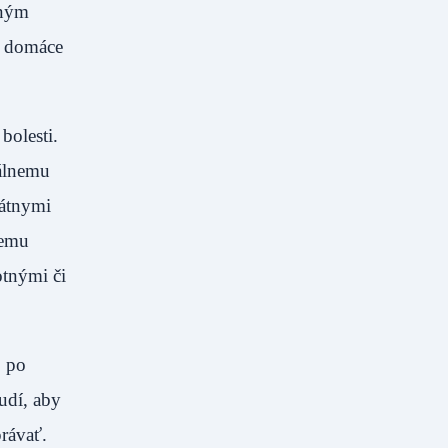
čným
, domáce
bolesti.
málnemu
tátnymi
iemu
otnými či
, po
udí, aby
právať.