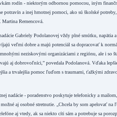
stovkám rodín - niektorým odbornou pomocou, iným finan
 potravín a inej hmotnej pomoci, ako sú školské potreby
SK Martina Remencová.
adácie Gabriely Podolanovej vždy plné smútku, napätia a 
yvíjajú veľmi dobre a majú potenciál sa dopracovať k nor
mnohými neziskovými organizáciami z regiónu, ale i so š
ávajú aj dobrovoľníci,” povedala Podolanová. Vďaka lepš
jšia a trvalejšia pomoc ľuďom s traumami, ťažkými zdrav
nej nadácie - poradenstvo poskytuje telefonicky a mailom
možné aj osobné stretnutie. „Chcela by som apelovať na ľ
lefóne aj vtedy, ak sa niekto cíti sám a potrebuje sa poroz