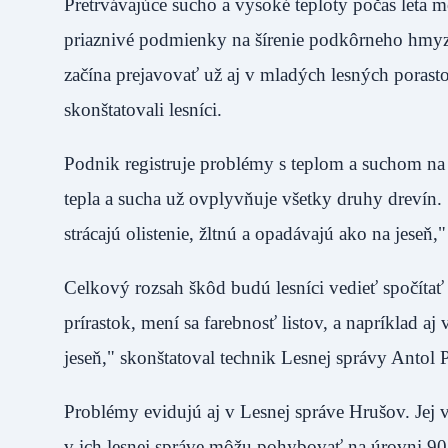
Pretrvávajúce sucho a vysoké teploty počas leta m
priaznivé podmienky na šírenie podkôrneho hmyz
začína prejavovať už aj v mladých lesných porasto
skonštatovali lesníci.
Podnik registruje problémy s teplom a suchom na
tepla a sucha už ovplyvňuje všetky druhy drevín.
strácajú olistenie, žltnú a opadávajú ako na jese
Celkový rozsah škôd budú lesníci vedieť spočítať 
prírastok, mení sa farebnosť listov, a napríklad 
jeseň," skonštatoval technik Lesnej správy Antol P
Problémy evidujú aj v Lesnej správe Hrušov. Jej v
v ich lesnej správe môžu pohybovať na úrovni 90 p