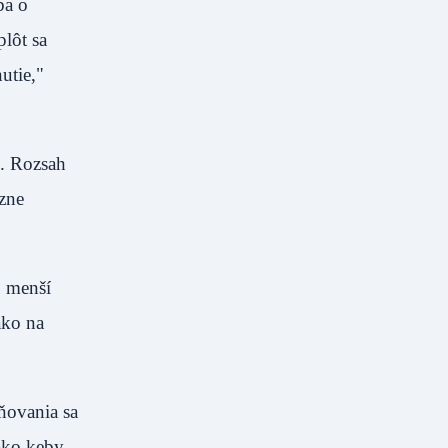
ba o
lôt sa
utie,"
é. Rozsah
azne
ú menší
ako na
sňovania sa
 ako keby