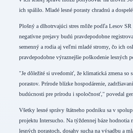
ich spálilo. Mladé lesné porasty chradnú a dospelé
Plošný a dlhotrvajúci stres môže podľa Lesov SR
negatívne prejavy budú pravdepodobne registrovať 
semenný a rodia aj veľmi mladé stromy, čo ich osl
pravdepodobne výraznejšie poškodenie lesných po
"Je dôležité si uvedomiť, že klimatická zmena s
porastov. Prírode blízke hospodárenie, zadržiavan
budúcnosti pre prírodu i spoločnosť," povedal ge
Všetky lesné správy štátneho podniku sa v spol
projektu Intersucho. Na týždennej báze hodnotia 
lesných porastoch, dosahy sucha na výsadbu a mlad