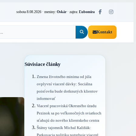
sobota 8.08.2026
· meniny:
Oskár
· zajtra:
Ľubomíra
Kontakt
Súvisiace články
Zmena životného minima od júla
ovplyvní viaceré dávky: Sociálna
poisťovňa bude dotknutých klientov
informovať
Viaceré pracoviská Okresného úradu
Pezinok sa po veľkonočných sviatkoch
sťahujú do nového klientskeho centra
Štátny tajomník Michal Kaliňák:
Parkovacia politika potrebuje viaceré