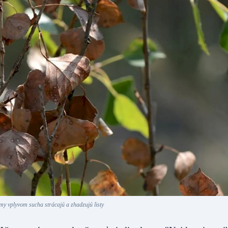
my vplyvom sucha strácajú a zhadzujú listy