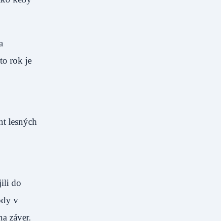
a
to rok je
nt lesných
ili do
ody v
na záver.