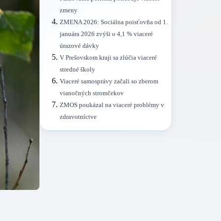
zmeny
ZMENA 2026: Sociálna poisťovňa od 1.
januára 2026 zvýši o 4,1 % viaceré
úrazové dávky
V Prešovskom kraji sa zlúčia viaceré
stredné školy
Viaceré samosprávy začali so zberom
vianočných stromčekov
ZMOS poukázal na viaceré problémy v
zdravotníctve