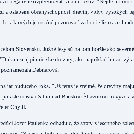
ôžu negatívne ovplyvňovať vitalitu lesov. "Nejde pritom i
u a oslabenú obranyschopnosť drevín, vplyv vysokých tep
ch, v ktorých je možné pozorovať vädnutie listov a chradn
 celom Slovensku. Južné lesy sú na tom horšie ako severn
 "Dokonca aj pionierske dreviny, ako napríklad breza, výr
ň," poznamenala Debnárová.
na jar budúceho roka. "Už teraz je zrejmé, že dreviny maj
aj v poraste masívu Sitno nad Banskou Štiavnicou to vyzerá 
eter Chytil.
edúci Jozef Paulenka odhaduje, že straty z jesenného zale
ercent. "Sadenice boli na jar plné života, teraz vyzerajú,