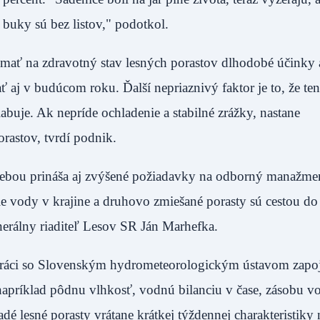
 buky sú bez listov," podotkol.
 mať na zdravotný stav lesných porastov dlhodobé účinky 
aj v budúcom roku. Ďalší nepriaznivý faktor je to, že ten
abuje. Ak nepríde ochladenie a stabilné zrážky, nastane
rastov, tvrdí podnik.
o sebou prináša aj zvýšené požiadavky na odborný manažme
ie vody v krajine a druhovo zmiešané porasty sú cestou do
nerálny riaditeľ Lesov SR Ján Marhefka.
upráci so Slovenským hydrometeorologickým ústavom zapoj
napríklad pôdnu vlhkosť, vodnú bilanciu v čase, zásobu v
é lesné porasty vrátane krátkej týždennej charakteristiky 