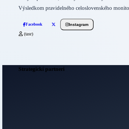
Výsledkom pravidelného celoslovenského monitor
Instagram
Facebook
(tasr)
Strategickí partneri