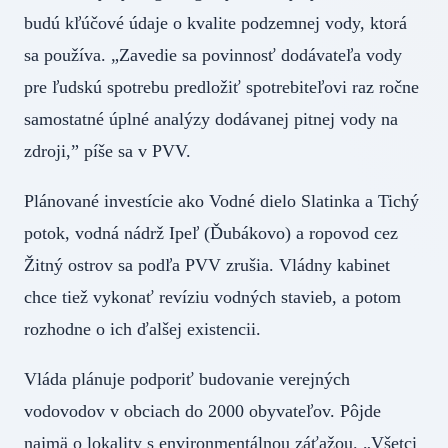
budú kľúčové údaje o kvalite podzemnej vody, ktorá
sa používa. „Zavedie sa povinnosť dodávateľa vody
pre ľudskú spotrebu predložiť spotrebiteľovi raz ročne
samostatné úplné analýzy dodávanej pitnej vody na
zdroji,” píše sa v PVV.
Plánované investície ako Vodné dielo Slatinka a Tichý
potok, vodná nádrž Ipeľ (Ďubákovo) a ropovod cez
Žitný ostrov sa podľa PVV zrušia. Vládny kabinet
chce tiež vykonať revíziu vodných stavieb, a potom
rozhodne o ich ďalšej existencii.
Vláda plánuje podporiť budovanie verejných
vodovodov v obciach do 2000 obyvateľov. Pôjde
najmä o lokality s environmentálnou záťažou. „Všetci