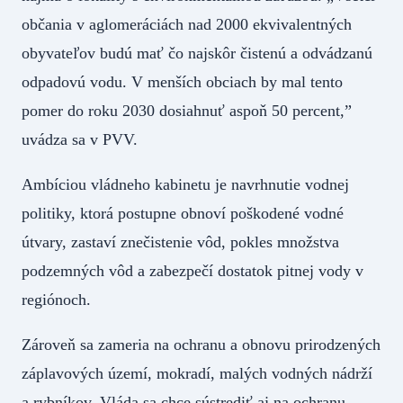
občania v aglomeráciách nad 2000 ekvivalentných
obyvateľov budú mať čo najskôr čistenú a odvádzanú
odpadovú vodu. V menších obciach by mal tento
pomer do roku 2030 dosiahnuť aspoň 50 percent,”
uvádza sa v PVV.
Ambíciou vládneho kabinetu je navrhnutie vodnej
politiky, ktorá postupne obnoví poškodené vodné
útvary, zastaví znečistenie vôd, pokles množstva
podzemných vôd a zabezpečí dostatok pitnej vody v
regiónoch.
Zároveň sa zameria na ochranu a obnovu prirodzených
záplavových území, mokradí, malých vodných nádrží
a rybníkov. Vláda sa chce sústrediť aj na ochranu