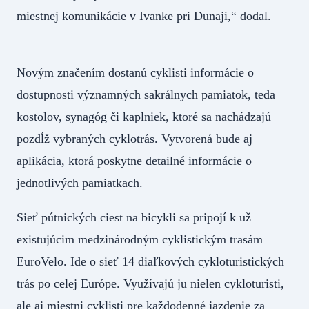
miestnej komunikácie v Ivanke pri Dunaji,“ dodal.
Novým značením dostanú cyklisti informácie o
dostupnosti významných sakrálnych pamiatok, teda
kostolov, synagóg či kaplniek, ktoré sa nachádzajú
pozdĺž vybraných cyklotrás. Vytvorená bude aj
aplikácia, ktorá poskytne detailné informácie o
jednotlivých pamiatkach.
Sieť pútnických ciest na bicykli sa pripojí k už
existujúcim medzinárodným cyklistickým trasám
EuroVelo. Ide o sieť 14 diaľkových cykloturistických
trás po celej Európe. Využívajú ju nielen cykloturisti,
ale aj miestni cyklisti pre každodenné jazdenie za