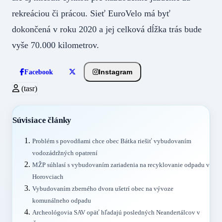
rekreáciou či prácou. Sieť EuroVelo má byť
dokončená v roku 2020 a jej celková dĺžka trás bude
vyše 70.000 kilometrov.
Instagram
Facebook
(tasr)
Súvisiace články
Problém s povodňami chce obec Bátka riešiť vybudovaním
vodozádržných opatrení
MŽP súhlasí s vybudovaním zariadenia na recyklovanie odpadu v
Horovciach
Vybudovaním zberného dvora ušetrí obec na vývoze
komunálneho odpadu
Archeológovia SAV opäť hľadajú posledných Neandertálcov v