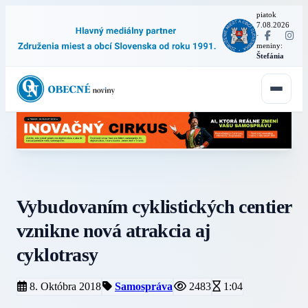
piatok
7.08.2026
·
meniny:
Štefánia
Vybudovaním cyklistických centier
vznikne nová atrakcia aj
cyklotrasy
8. Októbra 2018
Samospráva
2483
1:04