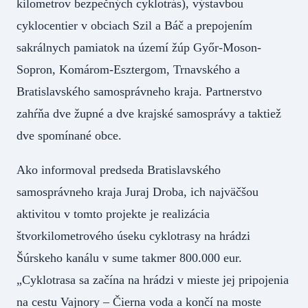
kilometrov bezpečných cyklotrás), výstavbou
cyklocentier v obciach Szil a Báč a prepojením
sakrálnych pamiatok na území žúp Győr-Moson-
Sopron, Komárom-Esztergom, Trnavského a
Bratislavského samosprávneho kraja. Partnerstvo
zahŕňa dve župné a dve krajské samosprávy a taktiež
dve spomínané obce.
Ako informoval predseda Bratislavského
samosprávneho kraja Juraj Droba, ich najväčšou
aktivitou v tomto projekte je realizácia
štvorkilometrového úseku cyklotrasy na hrádzi
Šúrskeho kanálu v sume takmer 800.000 eur.
„Cyklotrasa sa začína na hrádzi v mieste jej pripojenia
na cestu Vajnory – Čierna voda a končí na moste