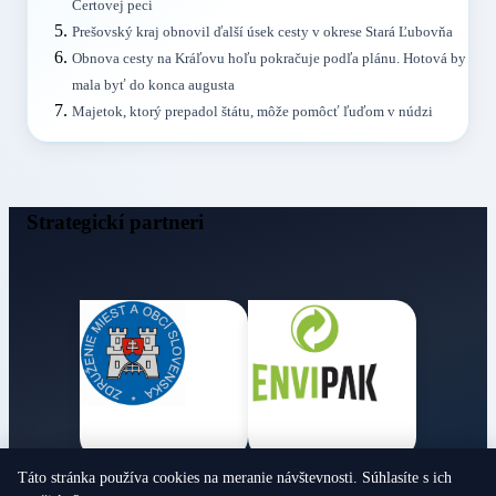
Čertovej peci
Prešovský kraj obnovil ďalší úsek cesty v okrese Stará Ľubovňa
Obnova cesty na Kráľovu hoľu pokračuje podľa plánu. Hotová by
mala byť do konca augusta
Majetok, ktorý prepadol štátu, môže pomôcť ľuďom v núdzi
Strategickí partneri
Táto stránka používa cookies na meranie návštevnosti. Súhlasíte s ich
Obecné noviny