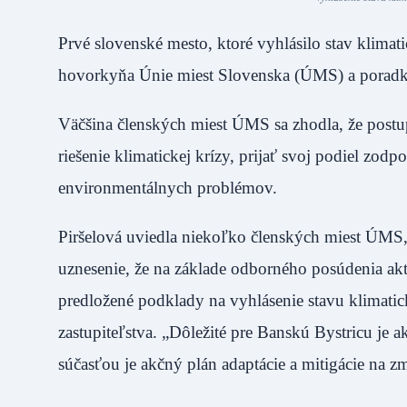
Prvé slovenské mesto, ktoré vyhlásilo stav klimat
hovorkyňa Únie miest Slovenska (ÚMS) a poradkyň
Väčšina členských miest ÚMS sa zhodla, že postup
riešenie klimatickej krízy, prijať svoj podiel zod
environmentálnych problémov.
Piršelová uviedla niekoľko členských miest ÚMS, kt
uznesenie, že na základe odborného posúdenia akt
predložené podklady na vyhlásenie stavu klimatic
zastupiteľstva. „Dôležité pre Banskú Bystricu je 
súčasťou je akčný plán adaptácie a mitigácie na 