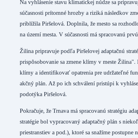
Na vyhlásenie stavu klimatickej núdze sa priprav
súčasnosti prítomné hrozby a riziká následkov z
priblížila Piršelová. Doplnila, že mesto sa rozho
na území mesta. V súčasnosti má spracovanú prvú
Žilina pripravuje podľa Piršelovej adaptačnú stra
prispôsobovanie sa zmene klímy v meste Žilina"
klímy a identifikovať opatrenia pre udržateľné fu
akčný plán. Až po ich schválení pristúpi k vyhláse
podotýka Piršelová.
Pokračuje, že Trnava má spracovanú stratégiu ada
stratégie bol vypracovaný adaptačný plán s nieko
priestranstiev a pod.), ktoré sa snažíme postupne 