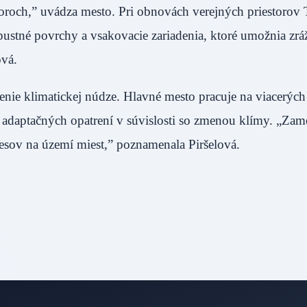
oroch,” uvádza mesto. Pri obnovách verejných priestorov 
ustné povrchy a vsakovacie zariadenia, ktoré umožnia zr
ová.
enie klimatickej núdze. Hlavné mesto pracuje na viacerých
j adaptačných opatrení v súvislosti so zmenou klímy. „Zam
esov na území miest,” poznamenala Piršelová.