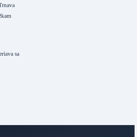
Trnava
ážkam
eriava sa