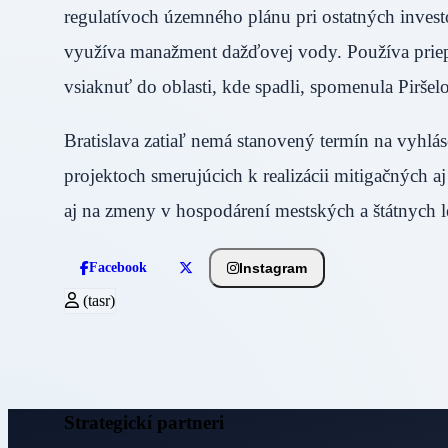
regulatívoch územného plánu pri ostatných invest
využíva manažment dažďovej vody. Používa priep
vsiaknuť do oblasti, kde spadli, spomenula Piršel
Bratislava zatiaľ nemá stanovený termín na vyhlás
projektoch smerujúcich k realizácii mitigačných a
aj na zmeny v hospodárení mestských a štátnych l
Instagram
Facebook
(tasr)
Strategickí partneri