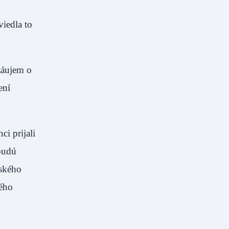
viedla to
záujem o
ení
ci prijali
 budú
tského
rého