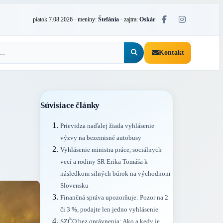
piatok 7.08.2026
· meniny:
Štefánia
· zajtra:
Oskár
Kontakt
Súvisiace články
Prievidza naďalej žiada vyhlásenie
výzvy na bezemisné autobusy
Vyhlásenie ministra práce, sociálnych
vecí a rodiny SR Erika Tomáša k
následkom silných búrok na východnom
Slovensku
Finančná správa upozorňuje: Pozor na 2
či 3 %, podajte len jedno vyhlásenie
SZČO bez oprávnenia: Ako a kedy je