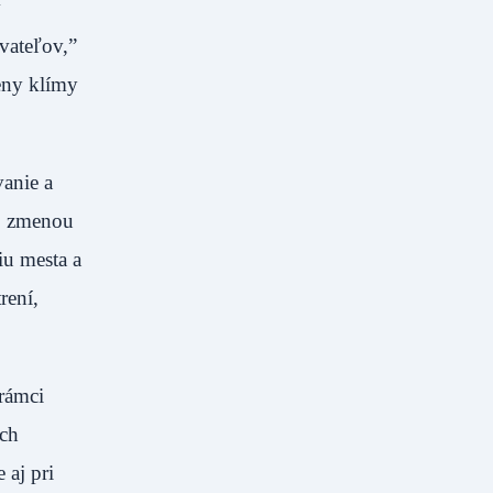
v
vateľov,”
meny klímy
vanie a
so zmenou
iu mesta a
rení,
rámci
ých
 aj pri