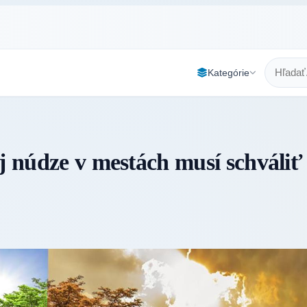
Kategórie
ej núdze v mestách musí schváliť