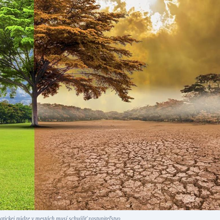
atickej núdze v mestách musí schváliť zastupiteľstvo