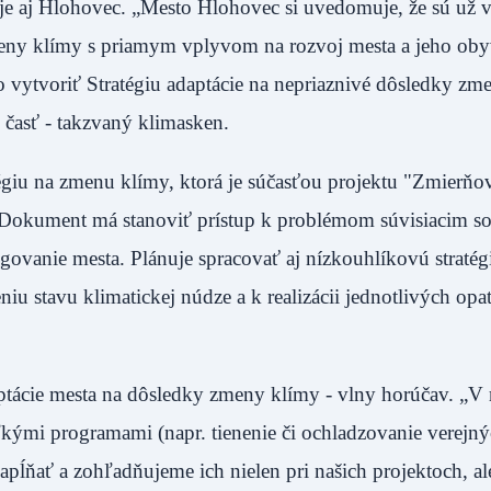
uje aj Hlohovec. „Mesto Hlohovec si uvedomuje, že sú už 
meny klímy s priamym vplyvom na rozvoj mesta a jeho oby
dlo vytvoriť Stratégiu adaptácie na nepriaznivé dôsledky z
 časť - takzvaný klimasken.
tégiu na zmenu klímy, ktorá je súčasťou projektu "Zmierňo
. Dokument má stanoviť prístup k problémom súvisiacim 
ngovanie mesta. Plánuje spracovať aj nízkouhlíkovú stratég
niu stavu klimatickej núdze a k realizácii jednotlivých opat
ptácie mesta na dôsledky zmeny klímy - vlny horúčav. „V 
ľkými programami (napr. tienenie či ochladzovanie verejn
napĺňať a zohľadňujeme ich nielen pri našich projektoch, ale