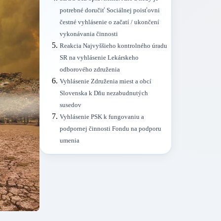
potrebné doručiť Sociálnej poisťovni
čestné vyhlásenie o začatí / ukončení
vykonávania činnosti
Reakcia Najvyššieho kontrolného úradu
SR na vyhlásenie Lekárskeho
odborového združenia
Vyhlásenie Združenia miest a obcí
Slovenska k Dňu nezabudnutých
susedov
Vyhlásenie PSK k fungovaniu a
podpornej činnosti Fondu na podporu
umenia