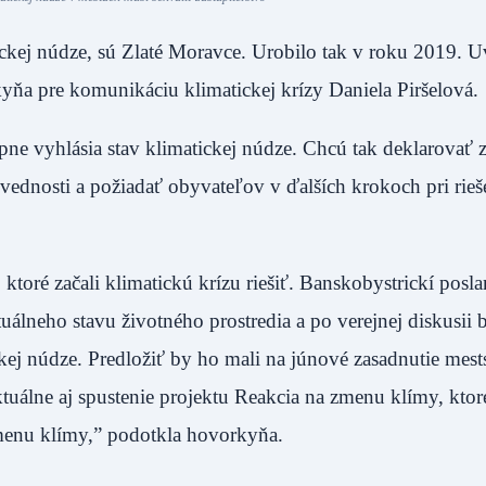
ickej núdze, sú Zlaté Moravce. Urobilo tak v roku 2019. U
a pre komunikáciu klimatickej krízy Daniela Piršelová.
ne vyhlásia stav klimatickej núdze. Chcú tak deklarovať 
povednosti a požiadať obyvateľov v ďalších krokoch pri rieš
oré začali klimatickú krízu riešiť. Banskobystrickí poslan
uálneho stavu životného prostredia a po verejnej diskusii
kej núdze. Predložiť by ho mali na júnové zasadnutie mes
aktuálne aj spustenie projektu Reakcia na zmenu klímy, kto
zmenu klímy,” podotkla hovorkyňa.