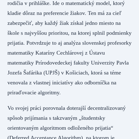
rodičia v prihláške. Ide o matematický model, ktorý
kladie dôraz na preferencie žiakov. Ten má za cieľ
zabezpečiť, aby každý žiak získal jedno miesto na
škole s najvyššou prioritou, na ktorej splnil podmienky
prijatia. Potvrdzuje to aj analýza slovenskej profesorky
matematiky Kataríny Cechlárovej z Ústavu
matematiky Prírodovedeckej fakulty Univerzity Pavla
Jozefa Šafárika (UPJŠ) v Košiciach, ktorá sa téme
venovala z vlastnej iniciatívy ako odborníčka na
priraďovacie algoritmy.
Vo svojej práci porovnala doterajší decentralizovaný
spôsob prijímania s takzvaným „študentsky
orientovaným algoritmom odloženého prijatia“
(Deferred Acceptance Algorithm), na ktorom je