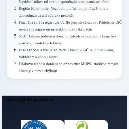
Štyridsať rokov od smrti pripomínajú nové pamätné tabule
Región Horehronie: Nezabudnuteľné leto plné zážitkov a
dobrodružstva ani zďaleka nekončí
Finančná správa registruje ďalšie právnické osoby: Pridelenie DIČ
súvisí aj s prípravou na elektronickú fakturáciu
NKÚ: Takmer polovicu dotácií pridelili samosprávne kraje bez
jasných, merateľných kritérií
HONTIANSKA PARÁDA 2026: Hrušov opäť ožije tradíciami,
folklórom a vôňou Hontu
Fiľakovo žiada o dotáciu na obnovenie MOPS - tradičné rómske
hliadky v meste chýbajú
Strategickí partneri