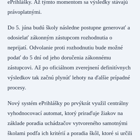
ePrihlášky. Až týmto momentom sa výsledky stávajú
právoplatnými.
Do 5. júna budú školy následne postupne generovať a
odosielať zákonným zástupcom rozhodnutia o
neprijatí. Odvolanie proti rozhodnutiu bude možné
podať do 5 dní od jeho doručenia zákonnému
zástupcovi. Až po oficiálnom zverejnení definitívnych
výsledkov tak začnú plynúť lehoty na ďalšie prípadné
procesy.
Nový systém ePrihlášky po prvýkrát využil centrálny
vyhodnocovací automat, ktorý priraďuje žiakov na
základe poradia uchádzačov vytvoreného samotnými
školami podľa ich kritérií a poradia škôl, ktoré si určili