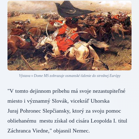
Výstava v Dome MS zobrazuje osmanské ťaženie do strednej Európy
"V tomto dejinnom príbehu má svoje nezastupiteľné
miesto i významný Slovák, vicekráľ Uhorska
Juraj Pohronec Slepčiansky, ktorý za svoju pomoc
obliehanému mestu získal od cisára Leopolda I. titul
Záchranca Viedne," objasnil Nemec.