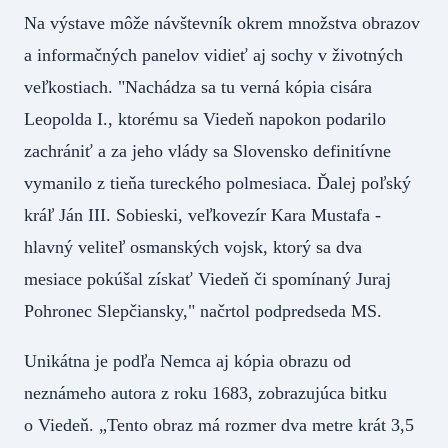
Na výstave môže návštevník okrem množstva obrazov
a informačných panelov vidieť aj sochy v životných
veľkostiach. "Nachádza sa tu verná kópia cisára
Leopolda I., ktorému sa Viedeň napokon podarilo
zachrániť a za jeho vlády sa Slovensko definitívne
vymanilo z tieňa tureckého polmesiaca. Ďalej poľský
kráľ Ján III. Sobieski, veľkovezír Kara Mustafa -
hlavný veliteľ osmanských vojsk, ktorý sa dva
mesiace pokúšal získať Viedeň či spomínaný Juraj
Pohronec Slepčiansky," načrtol podpredseda MS.
Unikátna je podľa Nemca aj kópia obrazu od
neznámeho autora z roku 1683, zobrazujúca bitku
o Viedeň. „Tento obraz má rozmer dva metre krát 3,5