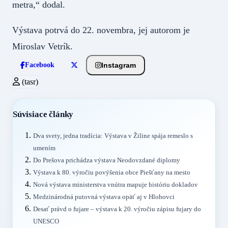
metra,“ dodal.
Výstava potrvá do 22. novembra, jej autorom je
Miroslav Vetrík.
Instagram
Facebook
(tasr)
Súvisiace články
Dva svety, jedna tradícia: Výstava v Žiline spája remeslo s
umením
Do Prešova prichádza výstava Neodovzdané diplomy
Výstava k 80. výročiu povýšenia obce Piešťany na mesto
Nová výstava ministerstva vnútra mapuje históriu dokladov
Medzinárodná putovná výstava opäť aj v Hlohovci
Desať právd o fujare – výstava k 20. výročiu zápisu fujary do
UNESCO