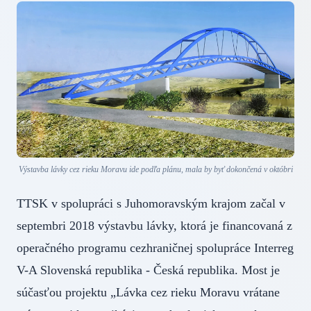
Výstavba lávky cez rieku Moravu ide podľa plánu, mala by byť dokončená v októbri
TTSK v spolupráci s Juhomoravským krajom začal v
septembri 2018 výstavbu lávky, ktorá je financovaná z
operačného programu cezhraničnej spolupráce Interreg
V-A Slovenská republika - Česká republika. Most je
súčasťou projektu „Lávka cez rieku Moravu vrátane