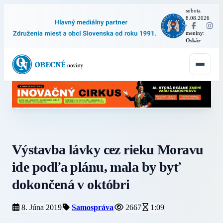
sobota
8.08.2026
·
meniny:
Oskár
Výstavba lávky cez rieku Moravu
ide podľa plánu, mala by byť
dokončená v októbri
8. Júna 2019
Samospráva
2667
1:09