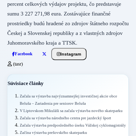
percent celkových výdajov projektu, čo predstavuje
sumu 3 227 271,98 eura. Zostávajúce finančné
prostriedky budú hradené zo zdrojov štátneho rozpočtu
Českej a Slovenskej republiky a z vlastných zdrojov
Juhomoravského kraja a TTSK.
Instagram
Facebook
(tasr)
Súvisiace články
Začala sa výstavba najvýznamnejšej investičnej akcie obce
Beluša – Zariadenia pre seniorov Beluša
V Liptovskom Mikuláši sa začala výstavba nového skateparku
Začala sa výstavba národného centra pre jazdecký šport
Začala výstavba predposledného úseku Vážskej cyklomagistrály
Začína výstavba prešovského skateparku