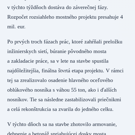
v týchto týždňoch dostáva do záverečnej fázy.
Rozpočet rozsiahleho mostného projektu presahuje 4
mil. eur.
Po prvých troch fázach prác, ktoré zahŕňali preložku
inžinierskych sietí, búranie pôvodného mosta
a zakladacie práce, sa v lete na stavbe spustila
najdôležitejšia, finálna štvrtá etapa projektu. V rámci
tej sa zrealizovalo osadenie hlavného oceľového
oblúkového nosníka s váhou 55 ton, ako i ďalších
nosníkov. Tie sa následne zastabilizovali priečnikmi
a celá rekonštrukcia sa zvarila do jedného celku.
V týchto dňoch sa na stavbe zhotovilo armovanie,
debnenie a betonáž spriahujúcej dosky mosta