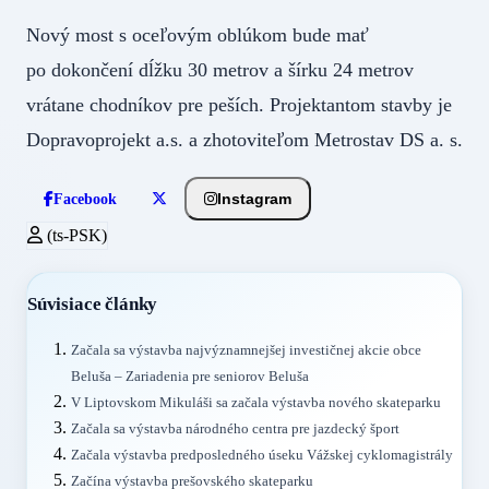
Nový most s oceľovým oblúkom bude mať
po dokončení dĺžku 30 metrov a šírku 24 metrov
vrátane chodníkov pre peších. Projektantom stavby je
Dopravoprojekt a.s. a zhotoviteľom Metrostav DS a. s.
Instagram
Facebook
(ts-PSK)
Súvisiace články
Začala sa výstavba najvýznamnejšej investičnej akcie obce
Beluša – Zariadenia pre seniorov Beluša
V Liptovskom Mikuláši sa začala výstavba nového skateparku
Začala sa výstavba národného centra pre jazdecký šport
Začala výstavba predposledného úseku Vážskej cyklomagistrály
Začína výstavba prešovského skateparku