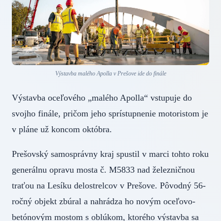
Výstavba malého Apolla v Prešove ide do finále
Výstavba oceľového „malého Apolla“ vstupuje do
svojho finále, pričom jeho sprístupnenie motoristom je
v pláne už koncom októbra.
Prešovský samosprávny kraj spustil v marci tohto roku
generálnu opravu mosta č. M5833 nad železničnou
traťou na Lesíku delostrelcov v Prešove. Pôvodný 56-
ročný objekt zbúral a nahrádza ho novým oceľovo-
betónovým mostom s oblúkom, ktorého výstavba sa