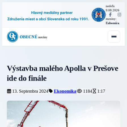
nedeľa
9.08.2026
·
meniny:
Ľubomíra
Výstavba malého Apolla v Prešove
ide do finále
13. Septembra 2024
Ekonomika
1184
1:17