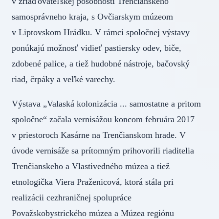
v zriaďovateľskej pôsobnosti Trenčianskeho
samosprávneho kraja, s Ovčiarskym múzeom
v Liptovskom Hrádku. V rámci spoločnej výstavy
ponúkajú možnosť vidieť pastiersky odev, biče,
zdobené palice, a tiež hudobné nástroje, bačovský
riad, črpáky a veľké varechy.
Výstava „Valaská kolonizácia ... samostatne a pritom
spoločne“ začala vernisážou koncom februára 2017
v priestoroch Kasárne na Trenčianskom hrade. V
úvode vernisáže sa prítomným prihovorili riaditelia
Trenčianskeho a Vlastivedného múzea a tiež
etnologička Viera Praženicová, ktorá stála pri
realizácii cezhraničnej spolupráce
Považskobystrického múzea a Múzea regiónu