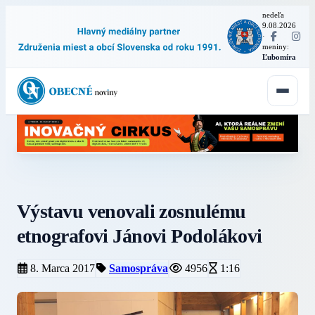
nedeľa
9.08.2026
·
meniny:
Ľubomíra
Výstavu venovali zosnulému
etnografovi Jánovi Podolákovi
8. Marca 2017
Samospráva
4956
1:16