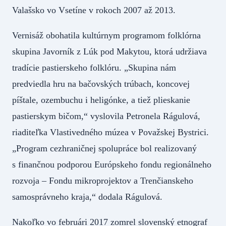
Valašsko vo Vsetíne v rokoch 2007 až 2013.
Vernisáž obohatila kultúrnym programom folklórna
skupina Javorník z Lúk pod Makytou, ktorá udržiava
tradície pastierskeho folklóru. „Skupina nám
predviedla hru na bačovských trúbach, koncovej
píštale, ozembuchu i heligónke, a tiež plieskanie
pastierskym bičom,“ vyslovila Petronela Rágulová,
riaditeľka Vlastivedného múzea v Považskej Bystrici.
„Program cezhraničnej spolupráce bol realizovaný
s finančnou podporou Európskeho fondu regionálneho
rozvoja – Fondu mikroprojektov a Trenčianskeho
samosprávneho kraja,“ dodala Rágulová.
Nakoľko vo februári 2017 zomrel slovenský etnograf