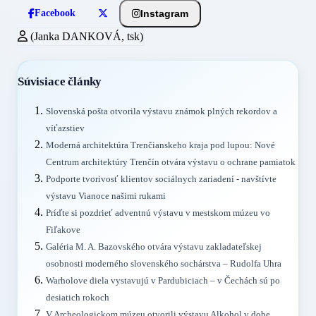
Instagram
Facebook
(Janka DANKOVÁ, tsk)
Súvisiace články
Slovenská pošta otvorila výstavu známok plných rekordov a
víťazstiev
Moderná architektúra Trenčianskeho kraja pod lupou: Nové
Centrum architektúry Trenčín otvára výstavu o ochrane pamiatok
Podporte tvorivosť klientov sociálnych zariadení - navštívte
výstavu Vianoce našimi rukami
Príďte si pozdrieť adventnú výstavu v mestskom múzeu vo
Fiľakove
Galéria M. A. Bazovského otvára výstavu zakladateľskej
osobnosti moderného slovenského sochárstva – Rudolfa Uhra
Warholove diela vystavujú v Pardubiciach – v Čechách sú po
desiatich rokoch
V Archeologickom múzeu otvorili výstavu Alkohol v dobe