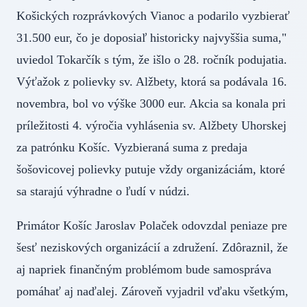
Košických rozprávkových Vianoc a podarilo vyzbierať
31.500 eur, čo je doposiaľ historicky najvyššia suma,"
uviedol Tokarčík s tým, že išlo o 28. ročník podujatia.
Výťažok z polievky sv. Alžbety, ktorá sa podávala 16.
novembra, bol vo výške 3000 eur. Akcia sa konala pri
príležitosti 4. výročia vyhlásenia sv. Alžbety Uhorskej
za patrónku Košíc. Vyzbieraná suma z predaja
šošovicovej polievky putuje vždy organizáciám, ktoré
sa starajú výhradne o ľudí v núdzi.
Primátor Košíc Jaroslav Polaček odovzdal peniaze pre
šesť neziskových organizácií a združení. Zdôraznil, že
aj napriek finančným problémom bude samospráva
pomáhať aj naďalej. Zároveň vyjadril vďaku všetkým,