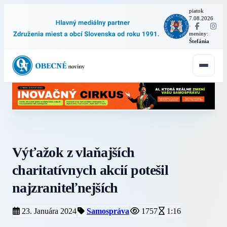
piatok
7.08.2026
·
meniny:
Štefánia
Výťažok z vlaňajších
charitatívnych akcií potešil
najzraniteľnejších
23. Januára 2024
Samospráva
1757
1:16