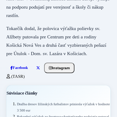
na podporu podujatí pre verejnosť a školy či nákup
rastlín.
Tokarčík dodal, že polovica výťažku polievky sv.
Alžbety putovala pre Centrum pre deti a rodiny
Košická Nová Ves a druhá časť vyzbieraných peňazí
pre Útulok - Dom. sv. Lazára v Košiciach.
Instagram
Facebook
(TASR)
Súvisiace články
Dražba dresov žilinských futbalistov priniesla výťažok v hodnote
3 500 eur
Rekordný výťažok zo športovo-charitatívneho podujatia putoval