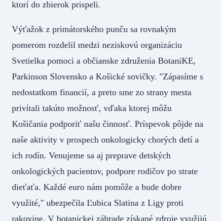
ktorí do zbierok prispeli.
Výťažok z primátorského punču sa rovnakým
pomerom rozdelil medzi neziskovú organizáciu
Svetielka pomoci a občianske združenia BotaniKE,
Parkinson Slovensko a Košické sovičky. "Zápasíme s
nedostatkom financií, a preto sme zo strany mesta
privítali takúto možnosť, vďaka ktorej môžu
Košičania podporiť našu činnosť. Príspevok pôjde na
naše aktivity v prospech onkologicky chorých detí a
ich rodín. Venujeme sa aj preprave detských
onkologických pacientov, podpore rodičov po strate
dieťaťa. Každé euro nám pomôže a bude dobre
využité," ubezpečila Ľubica Slatina z Ligy proti
rakovine. V botanickej záhrade získané zdroje využijú