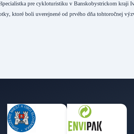
 špecialistka pre cykloturistiku v Banskobystrickom kraji I
tky, ktoré boli uverejnené od prvého dňa tohtoročnej výz