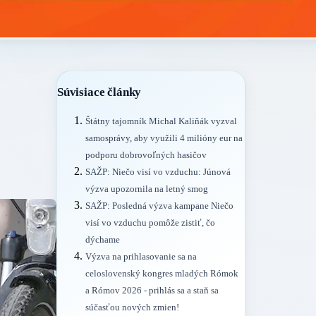
Súvisiace články
Štátny tajomník Michal Kaliňák vyzval
samosprávy, aby využili 4 milióny eur na
podporu dobrovoľných hasičov
SAŽP: Niečo visí vo vzduchu: Júnová
výzva upozornila na letný smog
SAŽP: Posledná výzva kampane Niečo
visí vo vzduchu pomôže zistiť, čo
dýchame
Výzva na prihlasovanie sa na
celoslovenský kongres mladých Rómok
a Rómov 2026 - prihlás sa a staň sa
súčasťou nových zmien!