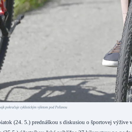
ajk pokračuje cyklistickým výletom pod Poľanou
iatok (24. 5.) prednáškou s diskusiou o športovej výžive