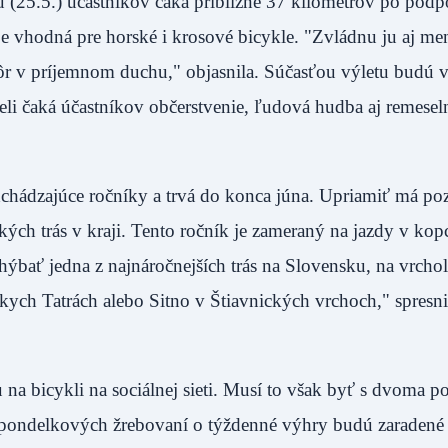
 (25.5.) účastníkov čaká približne 37 kilometrov po podp
je vhodná pre horské i krosové bicykle. "Zvládnu ju aj me
 skôr v príjemnom duchu," objasnila. Súčasťou výletu budú
ieli čaká účastníkov občerstvenie, ľudová hudba aj remeseln
chádzajúce ročníky a trvá do konca júna. Upriamiť má po
ých trás v kraji. Tento ročník je zameraný na jazdy v kop
chýbať jedna z najnáročnejších trás na Slovensku, na vrcho
kych Tatrách alebo Sitno v Štiavnických vrchoch," spresni
 na bicykli na sociálnej sieti. Musí to však byť s dvoma 
pondelkových žrebovaní o týždenné výhry budú zaradené f