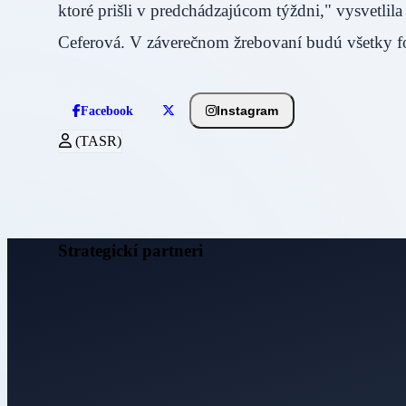
ktoré prišli v predchádzajúcom týždni," vysvetlila
Ceferová. V záverečnom žrebovaní budú všetky fo
Instagram
Facebook
(TASR)
Strategickí partneri