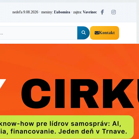
nedeľa 9.08.2026
· meniny:
Ľubomíra
· zajtra:
Vavrinec
Kontakt