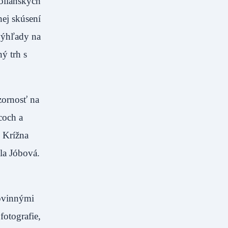
olianskych
nej skúsení
 výhľady na
ý trh s
zornosť na
coch a
l Krížna
la Jóbová.
povinnými
otografie,