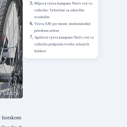
Májová výzva kampane Niečo visí vo
vzduchu: Vykročme za zdravším
ovzduším
Výzva SAV pre mestá: medzinárodný
prieskum zelene
Aprílová výzva kampane Niečo visí vo
vzduchu podporila tvorbu zelených
kútikov
 v horskom