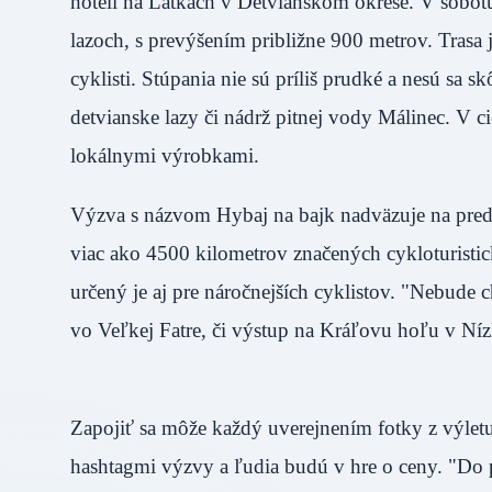
hoteli na Látkach v Detvianskom okrese. V sobotu
lazoch, s prevýšením približne 900 metrov. Trasa 
cyklisti. Stúpania nie sú príliš prudké a nesú sa
detvianske lazy či nádrž pitnej vody Málinec. V c
lokálnymi výrobkami.
Výzva s názvom Hybaj na bajk nadväzuje na pred
viac ako 4500 kilometrov značených cykloturistick
určený je aj pre náročnejších cyklistov. "Nebude 
vo Veľkej Fatre, či výstup na Kráľovu hoľu v Níz
Zapojiť sa môže každý uverejnením fotky z výletu
hashtagmi výzvy a ľudia budú v hre o ceny. "Do 