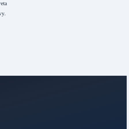
veta
vy.