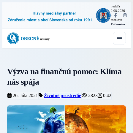
nedeľa
9.08.2026
·
meniny:
Ľubomíra
Výzva na finančnú pomoc: Klíma
nás spája
26. Júla 2021
Životné prostredie
2823
0:42