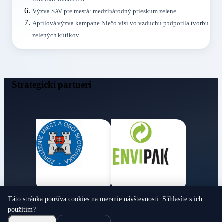
Výzva SAV pre mestá: medzinárodný prieskum zelene
Aprílová výzva kampane Niečo visí vo vzduchu podporila tvorbu
zelených kútikov
Strategickí partneri
Táto stránka používa cookies na meranie návštevnosti. Súhlasíte s ich
Obecné noviny
použitím?