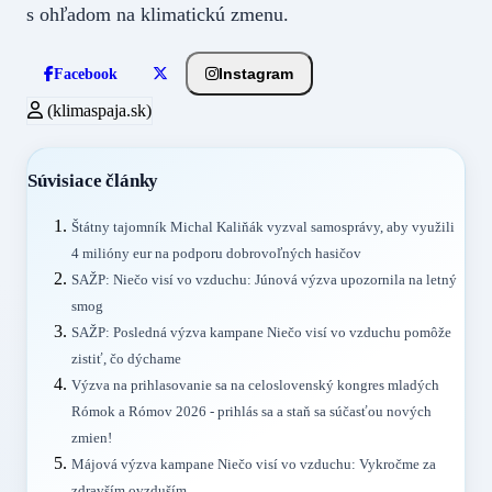
s ohľadom na klimatickú zmenu.
Instagram
Facebook
(klimaspaja.sk)
Súvisiace články
Štátny tajomník Michal Kaliňák vyzval samosprávy, aby využili
4 milióny eur na podporu dobrovoľných hasičov
SAŽP: Niečo visí vo vzduchu: Júnová výzva upozornila na letný
smog
SAŽP: Posledná výzva kampane Niečo visí vo vzduchu pomôže
zistiť, čo dýchame
Výzva na prihlasovanie sa na celoslovenský kongres mladých
Rómok a Rómov 2026 - prihlás sa a staň sa súčasťou nových
zmien!
Májová výzva kampane Niečo visí vo vzduchu: Vykročme za
zdravším ovzduším