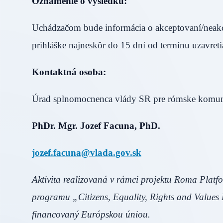
Oznámenie o výsledku:
Uchádzačom bude informácia o akceptovaní/neakc
prihláške najneskôr do 15 dní od termínu uzavret
Kontaktná osoba:
Úrad splnomocnenca vlády SR pre rómske komun
PhDr. Mgr. Jozef Facuna, PhD.
jozef.facuna@vlada.gov.sk
Aktivita realizovaná v rámci projektu Roma Platf
programu „Citizens, Equality, Rights and Valu
financovaný Európskou úniou.