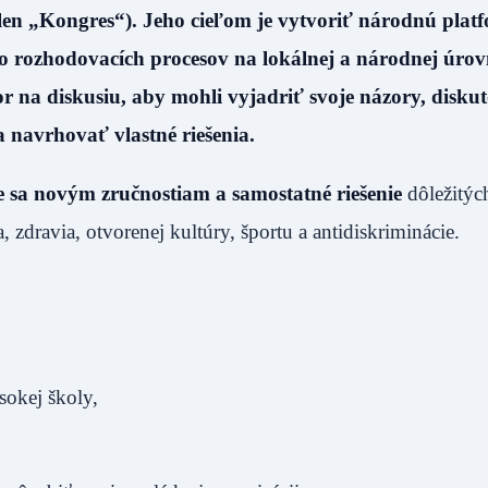
 len „Kongres“). Jeho cieľom je vytvoriť národnú plat
o rozhodovacích procesov na lokálnej a národnej úrovn
a diskusiu, aby mohli vyjadriť svoje názory, disku
 navrhovať vlastné riešenia.
e sa novým zručnostiam a samostatné riešenie
dôležitýc
, zdravia, otvorenej kultúry, športu a antidiskriminácie.
sokej školy,