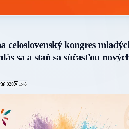
na celoslovenský kongres mladýc
ás sa a staň sa súčasťou novýc
320
1:48