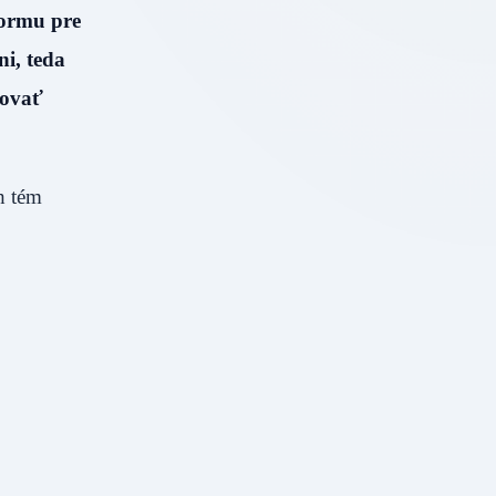
formu pre
i, teda
tovať
h tém