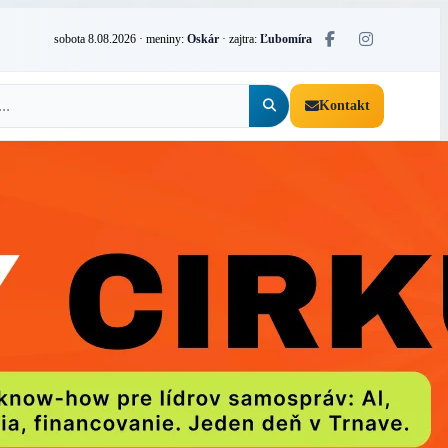
sobota 8.08.2026
· meniny:
Oskár
· zajtra:
Ľubomíra
Kontakt