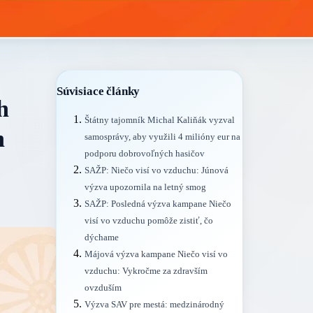
Súvisiace články
h
Štátny tajomník Michal Kaliňák vyzval
h
samosprávy, aby využili 4 milióny eur na
podporu dobrovoľných hasičov
SAŽP: Niečo visí vo vzduchu: Júnová
výzva upozornila na letný smog
SAŽP: Posledná výzva kampane Niečo
visí vo vzduchu pomôže zistiť, čo
dýchame
Májová výzva kampane Niečo visí vo
vzduchu: Vykročme za zdravším
ovzduším
Výzva SAV pre mestá: medzinárodný