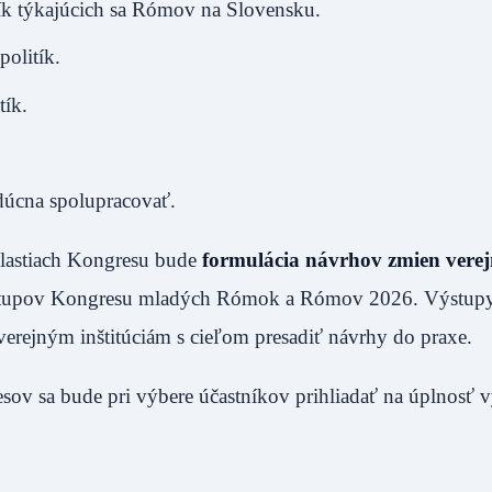
litík týkajúcich sa Rómov na Slovensku.
politík.
tík.
dúcna spolupracovať.
blastiach Kongresu bude
formulácia návrhov zmien vere
tupov Kongresu mladých Rómok a Rómov 2026. Výstupy
verejným inštitúciám s cieľom presadiť návrhy do praxe.
ov sa bude pri výbere účastníkov prihliadať na úplnosť 