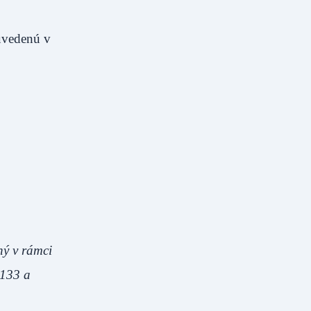
uvedenú v
ný v rámci
1133 a