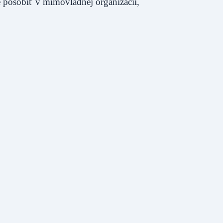
 pôsobiť v mimovládnej organizácii,
.