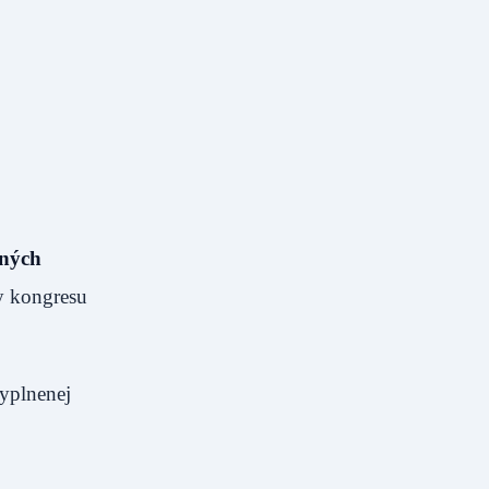
jných
 kongresu
vyplnenej