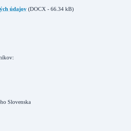
ých údajov
(DOCX - 66.34 kB)
níkov:
ého Slovenska