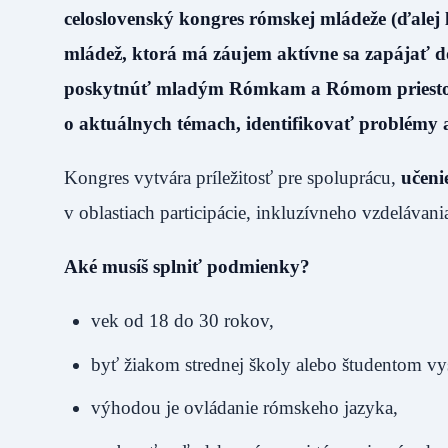
celoslovenský kongres rómskej mládeže (ďalej
mládež, ktorá má záujem aktívne sa zapájať d
poskytnúť mladým Rómkam a Rómom priestor n
o aktuálnych témach, identifikovať problémy a
Kongres vytvára príležitosť pre spoluprácu,
učeni
v oblastiach participácie, inkluzívneho vzdelávania
Aké musíš splniť podmienky?
vek od 18 do 30 rokov,
byť žiakom strednej školy alebo študentom vy
výhodou je ovládanie rómskeho jazyka,