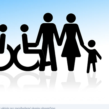
 aktivity pre znevýhodnené skupiny obyvateľstva