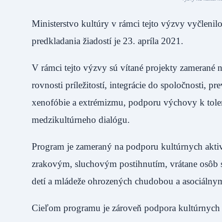
Ministerstvo kultúry v rámci tejto výzvy vyčlenil
predkladania žiadostí je 23. apríla 2021.
V rámci tejto výzvy sú vítané projekty zamerané 
rovnosti príležitostí, integrácie do spoločnosti, pr
xenofóbie a extrémizmu, podporu výchovy k toleran
medzikultúrneho dialógu.
Program je zameraný na podporu kultúrnych aktiv
zrakovým, sluchovým postihnutím, vrátane osôb 
detí a mládeže ohrozených chudobou a asociálny
Cieľom programu je zároveň podpora kultúrnych ak