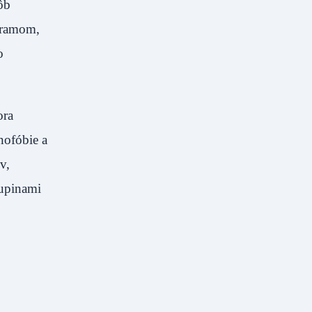
ôb
ogramom,
o
ora
enofóbie a
v,
upinami