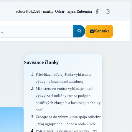
sobota 8.08.2026
· meniny:
Oskár
· zajtra:
Ľubomíra
Kontakt
Súvisiace články
Prievidza naďalej žiada vyhlásenie
výzvy na bezemisné autobusy
Ministerstvo vnútra vyhlasuje nové
výzvy za 4 milióny eur na podporu
hasičských zbrojníc a hasičskej techniky
obcí
Zapojte sa do výzvy, ktorá spája príbehy:
„Môj agropríbeh – Žena a pôda 2026“
PSK rozdelil z poslaneckej výzvy 1,95