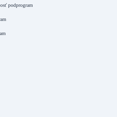
nnosť podprogram
gram
ram