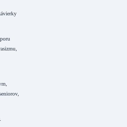
závierky
dporu
 rasizmu,
nym,
seniorov,
.