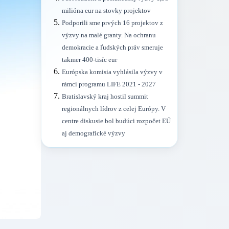
milióna eur na stovky projektov
Podporili sme prvých 16 projektov z
výzvy na malé granty. Na ochranu
demokracie a ľudských práv smeruje
takmer 400-tisíc eur
Európska komisia vyhlásila výzvy v
rámci programu LIFE 2021 - 2027
Bratislavský kraj hostil summit
regionálnych lídrov z celej Európy. V
centre diskusie bol budúci rozpočet EÚ
aj demografické výzvy