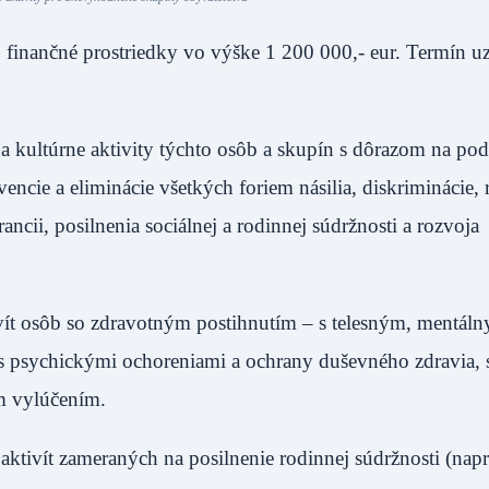
o finančné prostriedky vo výške 1 200 000,- eur. Termín u
na kultúrne aktivity týchto osôb a skupín s dôrazom na po
evencie a eliminácie všetkých foriem násilia, diskriminácie,
cii, posilnenia sociálnej a rodinnej súdržnosti a rozvoja
ít osôb so zdravotným postihnutím – s telesným, mentál
s psychickými ochoreniami a ochrany duševného zdravia, 
m vylúčením.
tivít zameraných na posilnenie rodinnej súdržnosti (napr