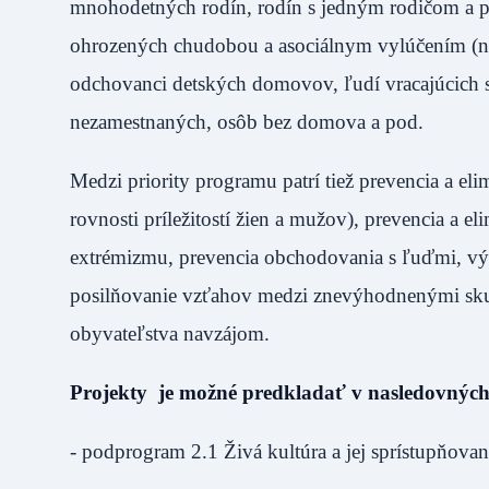
mnohodetných rodín, rodín s jedným rodičom a pod
ohrozených chudobou a asociálnym vylúčením (napr
odchovanci detských domovov, ľudí vracajúcich s
nezamestnaných, osôb bez domova a pod.
Medzi priority programu patrí tiež prevencia a el
rovnosti príležitostí žien a mužov), prevencia a el
extrémizmu, prevencia obchodovania s ľuďmi, výc
posilňovanie vzťahov medzi znevýhodnenými sk
obyvateľstva navzájom.
Projekty je možné predkladať v nasledovnýc
- podprogram 2.1 Živá kultúra a jej sprístupňovan