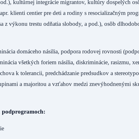
.), kultúrnej integrácie migrantov, kultúry dospelých os
. klienti centier pre deti a rodiny s resocializačným pr
a z výkonu trestu odňatia slobody, a pod.), osôb dlhodob
iminácia domáceho násilia, podpora rodovej rovnosti (podp
iminácia všetkých foriem násilia, diskriminácie, rasizmu, x
hova k tolerancii, predchádzanie predsudkov a stereotypo
upinami a majoritou a vzťahov medzi znevýhodnenými sk
h podprogramoch:
ie