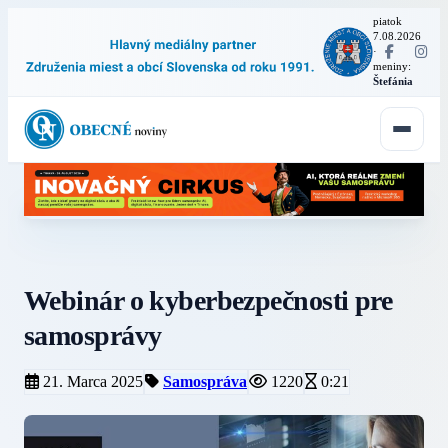
piatok
7.08.2026
·
meniny:
Štefánia
Webinár o kyberbezpečnosti pre
samosprávy
21. Marca 2025
Samospráva
1220
0:21