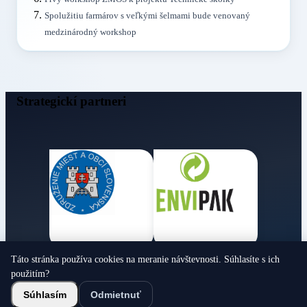
Spolužitiu farmárov s veľkými šelmami bude venovaný
medzinárodný workshop
Strategickí partneri
Táto stránka používa cookies na meranie návštevnosti. Súhlasíte s ich
Obecné noviny
použitím?
© 2026 Všetky práva vyhradené
Súhlasím
Odmietnuť