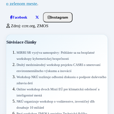
o zelenom meste
.
Instagram
Facebook
Zdroj: ccre.org, ZMOS
Súvisiace články
MIRRI SR vyzýva samosprávy: Prihláste sa na bezplatné
workshopy kybernetickej bezpečnosti
Druhý medzinárodný workshop projektu CASRI o smerovaní
environmentálneho výskumu a inovácií
Workshop NKÚ rozširuje odbornú diskusiu o podpore duševného
zdravia detí
Online workshop dvoch Misií EÚ pre klimatickú odolnosť a
inteligentné mestá
NKÚ organizuje workshop o vodárenstve, investičný dlh
dosahuje 10 miliárd
Prvý workshop ZMOS k projektu Technické škôlky