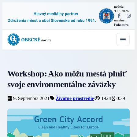
nedeľa
9.08.2026
·
meniny:
Ľubomíra
Workshop: Ako môžu mestá plniť
svoje environmentálne záväzky
9. Septembra 2021
Životné prostredie
1924
0:39