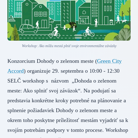
Workshop: Ako môžu mestá plniť svoje environmentálne záväzky
Konzorcium Dohody o zelenom meste (
Green City
Accord
) organizuje 29. septembra o 10:00 - 12:30
SELČ workshop s názvom „Dohoda o zelenom
meste: Ako splniť svoj záväzok“. Na podujatí sa
predstavia konkrétne kroky potrebné na plánovanie a
splnenie požiadaviek Dohody o zelenom meste a
okrem toho poskytne príležitosť mestám vyjadriť sa k
svojím potrebám podpory v tomto procese. Workshop