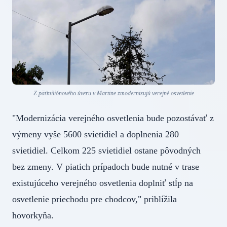
Z päťmiliónového úveru v Martine zmodernizujú verejné osvetlenie
"Modernizácia verejného osvetlenia bude pozostávať z
výmeny vyše 5600 svietidiel a doplnenia 280
svietidiel. Celkom 225 svietidiel ostane pôvodných
bez zmeny. V piatich prípadoch bude nutné v trase
existujúceho verejného osvetlenia doplniť stĺp na
osvetlenie priechodu pre chodcov," priblížila
hovorkyňa.