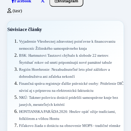
Instagram
Facebook
(tasr)
Súvisiace články
Vyjadrenie Všeobecnej zdravotnej poisťovne k financovaniu
nemocníc Žilinského samosprávneho kraja
BSK: Hartmutovi Tautzovi chýbalo k slobode 22 metrov.
Štyridsať rokov od smrti pripomínajú nové pamätné tabule
Región Horehronie: Nezabudnuteľné leto plné zážitkov a
dobrodružstva ani zďaleka nekončí
Finančná správa registruje ďalšie právnické osoby: Pridelenie DIČ
súvisí aj s prípravou na elektronickú fakturáciu
NKÚ: Takmer polovicu dotácií pridelili samosprávne kraje bez
jasných, merateľných kritérií
HONTIANSKA PARÁDA 2026: Hrušov opäť ožije tradíciami,
folklórom a vôňou Hontu
Fiľakovo žiada o dotáciu na obnovenie MOPS - tradičné rómske