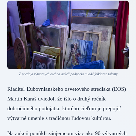
Z predaja výtvarných diel na aukcii podporia mladé folklórne talenty
Riaditeľ Ľubovnianskeho osvetového strediska (ĽOS)
Martin Karaš uviedol, že išlo o druhý ročník
dobročinného podujatia, ktorého cieľom je prepojiť
výtvarné umenie s tradičnou ľudovou kultúrou.
Na aukcii ponúkli záujemcom viac ako 90 výtvarných