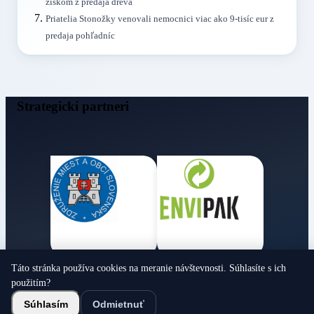
ziskom z predaja dreva
Priatelia Stonožky venovali nemocnici viac ako 9-tisíc eur z
predaja pohľadníc
Strategickí partneri
Táto stránka používa cookies na meranie návštevnosti. Súhlasíte s ich
Obecné noviny
použitím?
© 2026 Všetky práva vyhradené
Súhlasím
Odmietnuť