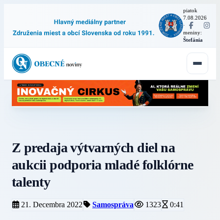
piatok
7.08.2026
·
meniny:
Štefánia
Z predaja výtvarných diel na
aukcii podporia mladé folklórne
talenty
21. Decembra 2022
Samospráva
1323
0:41