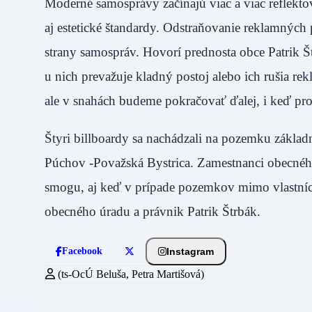
Moderné samosprávy začínajú viac a viac reflektov
aj estetické štandardy. Odstraňovanie reklamných
strany samospráv. Hovorí prednosta obce Patrik Štr
u nich prevažuje kladný postoj alebo ich rušia 
ale v snahách budeme pokračovať ďalej, i keď proc
Štyri billboardy sa nachádzali na pozemku základn
Púchov -Považská Bystrica. Zamestnanci obecnéh
smogu, aj keď v prípade pozemkov mimo vlastníctv
obecného úradu a právnik Patrik Štrbák.
Instagram
Facebook
(ts-OcÚ Beluša, Petra Martišová)