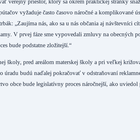
ať verejný priestor, ktorý sa okrem praktickej stránky sna
 pútačov vyžaduje často časovo náročné a komplikované úsi
bák: „Zaujíma nás, ako sa u nás občania aj návštevníci cít
reklamy. V prvej fáze sme vypovedali zmluvy na obecných 
es bude podstatne zložitejší.“
ej školy, pred areálom materskej školy a pri veľkej križov
o úradu budú naďalej pokračovať v odstraňovaní reklamn
o obce bude legislatívny proces náročnejší, ako uviedol 