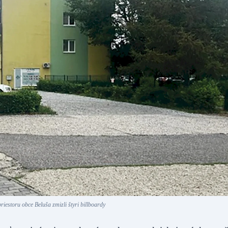
riestoru obce Beluša zmizli štyri billboardy