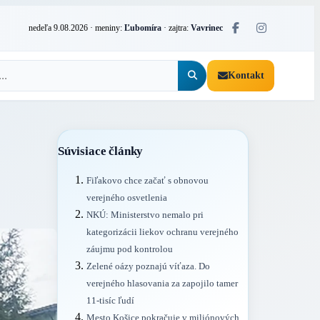
nedeľa 9.08.2026
· meniny:
Ľubomíra
· zajtra:
Vavrinec
Kontakt
Súvisiace články
Fiľakovo chce začať s obnovou
verejného osvetlenia
NKÚ: Ministerstvo nemalo pri
kategorizácii liekov ochranu verejného
záujmu pod kontrolou
Zelené oázy poznajú víťaza. Do
verejného hlasovania za zapojilo tamer
11-tisíc ľudí
Mesto Košice pokračuje v miliónových