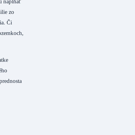
ží napĺňať
lie zo
ia. Či
pozemkoch,
atke
ého
prednosta