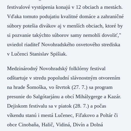
festivalové vystúpenia konajú v 12 obciach a mestách.
Vďaka tomuto podujatiu kvalitné domáce a zahraničné
súbory potešia divákov aj v menších obciach, ktoré by
si pozvanie takýchto súborov samy nemohli dovoliť,"
uviedol riaditeľ Novohradského osvetového strediska
v Lučenci Stanislav Spišiak.
Medzinárodný Novohradský folklórny festival
odštartuje v stredu popoludní slávnostným otvorením
na hrade Šomoška, vo štvrtok (27. 7.) sa program
presunie do Salgótarjánu a obcí Mihálygerge a Kazár.
Dejiskom festivalu sa v piatok (28. 7.) a počas
víkendu stanú i mestá Lučenec, Fiľakovo a Poltár či
obce Cinobaňa, Halič, Vidiná, Divín a Dolná