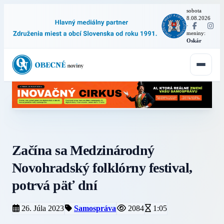
sobota
8.08.2026
·
meniny:
Oskár
Začína sa Medzinárodný
Novohradský folklórny festival,
potrvá päť dní
26. Júla 2023
Samospráva
2084
1:05