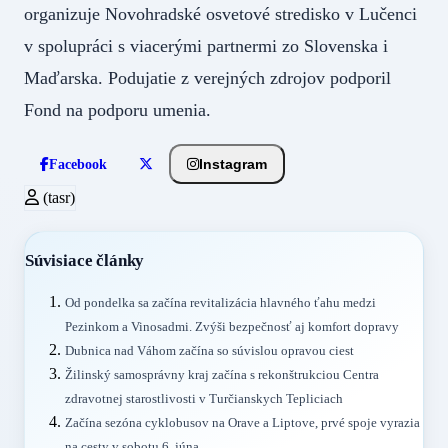
organizuje Novohradské osvetové stredisko v Lučenci
v spolupráci s viacerými partnermi zo Slovenska i
Maďarska. Podujatie z verejných zdrojov podporil
Fond na podporu umenia.
Instagram
Facebook
(tasr)
Súvisiace články
Od pondelka sa začína revitalizácia hlavného ťahu medzi
Pezinkom a Vinosadmi. Zvýši bezpečnosť aj komfort dopravy
Dubnica nad Váhom začína so súvislou opravou ciest
Žilinský samosprávny kraj začína s rekonštrukciou Centra
zdravotnej starostlivosti v Turčianskych Tepliciach
Začína sezóna cyklobusov na Orave a Liptove, prvé spoje vyrazia
na cesty v sobotu 6. júna