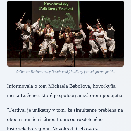
Začína sa Medzinárodný Novohradský folklórny festival, potrvá päť dní
Informovala o tom Michaela Baboľová, hovorkyňa
mesta Lučenec, ktoré je spoluorganizátorom podujatia.
"Festival je unikátny v tom, že simultánne prebieha na
oboch stranách štátnou hranicou rozdeleného
historického regiónu Novohrad. Celkovo sa