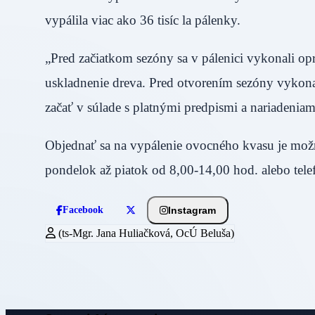
vypálila viac ako 36 tisíc la pálenky.
„Pred začiatkom sezóny sa v pálenici vykonali opr
uskladnenie dreva. Pred otvorením sezóny vykona
začať v súlade s platnými predpismi a nariadenia
Objednať sa na vypálenie ovocného kvasu je možné
pondelok až piatok od 8,00-14,00 hod. alebo tel
Instagram
Facebook
(ts-Mgr. Jana Huliačková, OcÚ Beluša)