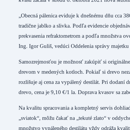
„Obecná pálenica eviduje k dnešnému dňu cca 38
tradične jablko a slivka. Podľa evidencie objedn
prekvasenia refraktometrom a podľa množstva ovoc
Ing. Igor Guliš, vedúci Oddelenia správy majetk
Samozrejmosťou je možnosť zakúpiť si originálne 
drevom v medených kotloch. Pokiaľ si drevo neza
rozlišuje aj cena za vypálený destilát. Pri dodaní 
drevo, cena je 9,10 €/1 la. Doprava kvasov sa za
Na kvalitu spracovania a kompletný servis dohliad
„sviatok“, môžu čakať na „tekuté zlato“ v oddycho
množstvo vypáleného destilátu vždy odráža kvali