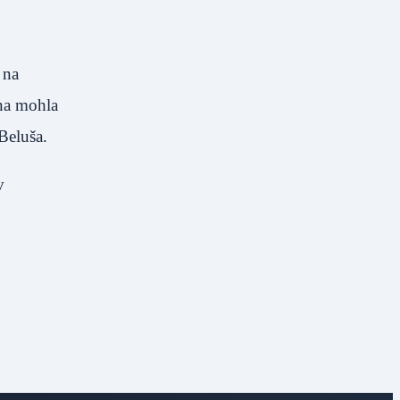
 na
óna mohla
Beluša.
v