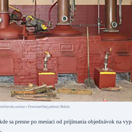
ničiarska sezóna v Pestovateľskej pálenici Beluša
, kde sa presne po mesiaci od prijímania objednávok na vyp
a.