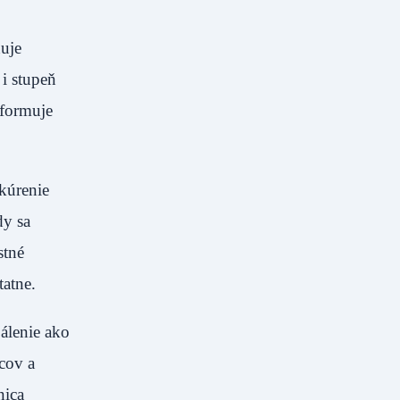
uje
i stupeň
nformuje
 kúrenie
dy sa
stné
tatne.
pálenie ako
acov a
nica