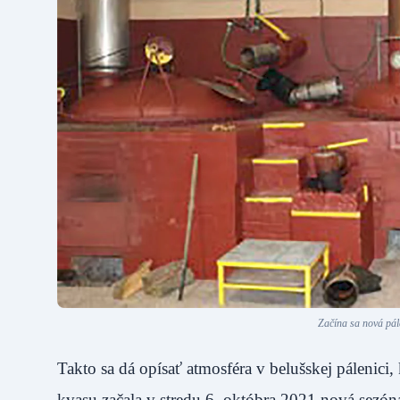
Začína sa nová pále
Takto sa dá opísať atmosféra v belušskej pálenici
kvasu začala v stredu 6. októbra 2021 nová sezón