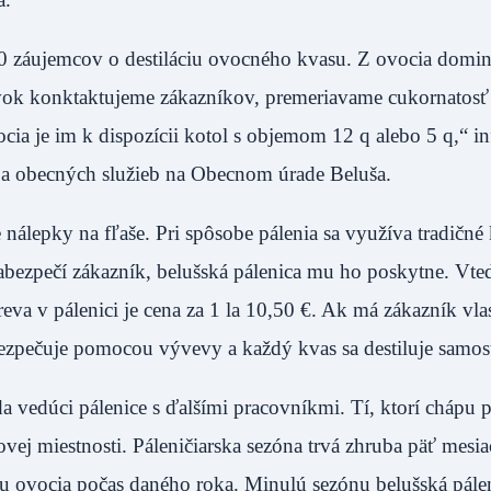
0 záujemcov o destiláciu ovocného kvasu. Z ovocia domin
ávok konktaktujeme zákazníkov, premeriavame cukornatosť 
ia je im k dispozícii kotol s objemom 12 q alebo 5 q,“ i
u a obecných služieb na Obecnom úrade Beluša.
nálepky na fľaše. Pri spôsobe pálenia sa využíva tradičné
bezpečí zákazník, belušská pálenica mu ho poskytne. Vte
dreva v pálenici je cena za 1 la 10,50 €. Ak má zákazník vla
bezpečuje pomocou vývevy a každý kvas sa destiluje samos
a vedúci pálenice s ďalšími pracovníkmi. Tí, ktorí chápu 
vej miestnosti. Páleničiarska sezóna trvá zhruba päť mesi
tu ovocia počas daného roka. Minulú sezónu belušská pále