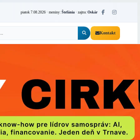
piatok 7.08.2026
· meniny:
Štefánia
· zajtra:
Oskár
Kontakt