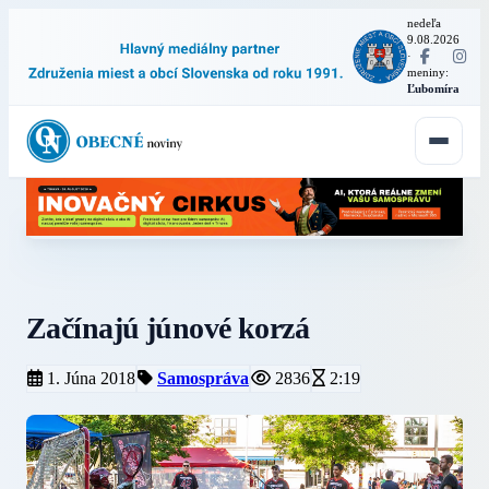
nedeľa
9.08.2026
·
meniny:
Ľubomíra
Začínajú júnové korzá
1. Júna 2018
Samospráva
2836
2:19