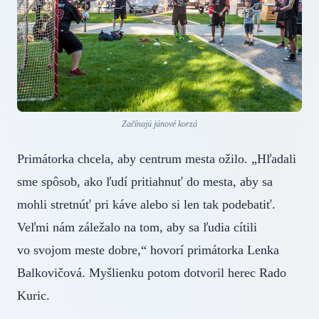
Začínajú júnové korzá
Primátorka chcela, aby centrum mesta ožilo. „Hľadali
sme spôsob, ako ľudí pritiahnuť do mesta, aby sa
mohli stretnúť pri káve alebo si len tak podebatiť.
Veľmi nám záležalo na tom, aby sa ľudia cítili
vo svojom meste dobre,“ hovorí primátorka Lenka
Balkovičová. Myšlienku potom dotvoril herec Rado
Kuric.