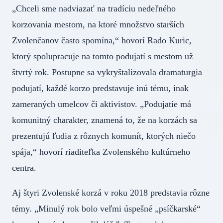
„Chceli sme nadviazať na tradíciu nedeľného
korzovania mestom, na ktoré množstvo starších
Zvolenčanov často spomína,“ hovorí Rado Kuric,
ktorý spolupracuje na tomto podujatí s mestom už
štvrtý rok. Postupne sa vykryštalizovala dramaturgia
podujatí, každé korzo predstavuje inú tému, inak
zameraných umelcov či aktivistov. „Podujatie má
komunitný charakter, znamená to, že na korzách sa
prezentujú ľudia z rôznych komunít, ktorých niečo
spája,“ hovorí riaditeľka Zvolenského kultúrneho
centra.
Aj štyri Zvolenské korzá v roku 2018 predstavia rôzne
témy. „Minulý rok bolo veľmi úspešné „psíčkarské“