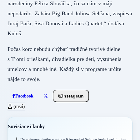
narodeniny Félixa Slováčka, čo sa nám v máji
nepodarilo. Zahára Big Band Juliusa Selčana, zaspieva
Juraj Bača, Sisa Donová a Ladies Quartet,“ dodáva
Kubiš.
Počas korz nebudú chýbať tradičné tvorivé dielne
s Tromi orieškami, divadielka pre deti, vystúpenia
umelcov a mnohé iné. Každý si v programe určite
nájde to svoje.
Instagram
Facebook
(msú)
Súvisiace články
Do priemyselného parku v Rimavskej Sobote bude jazdiť viac