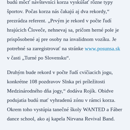
budú môcť návštevníci korza vyskúšať rôzne typy
športov. Počas korza nás čakajú aj dva rekordy,“
prezrádza referent. „Prvým je rekord v počte ľudí
hrajúcich Človeče, nehnevaj sa, pričom herné pole je
prispôsobené aj pre osoby na invalidnom vozíku. Je
potrebné sa zaregistrovať na stránke
www.posunsa.sk
v časti „Turné po Slovensku“.
Druhým bude rekord v počte ľudí cvičiacich jogu,
konkrétne 108 pozdravov Slnka pri príležitosti
Medzinárodného dňa jogy,“ dodáva Rojík. Obidve
podujatia budú mať vyhradenú zónu v rámci korza.
Okrem toho vystúpia tanečné školy WANTED a Fáber
dance school, ako aj kapela Nirvana Revival Band.