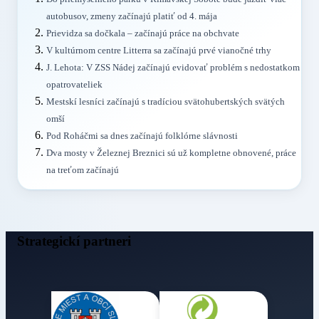
autobusov, zmeny začínajú platiť od 4. mája
Prievidza sa dočkala – začínajú práce na obchvate
V kultúrnom centre Litterra sa začínajú prvé vianočné trhy
J. Lehota: V ZSS Nádej začínajú evidovať problém s nedostatkom
opatrovateliek
Mestskí lesníci začínajú s tradíciou svätohubertských svätých
omší
Pod Roháčmi sa dnes začínajú folklórne slávnosti
Dva mosty v Železnej Breznici sú už kompletne obnovené, práce
na treťom začínajú
Strategickí partneri