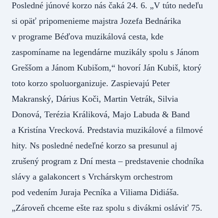
Posledné júnové korzo nás čaká 24. 6. „V túto nedeľu
si opäť pripomenieme majstra Jozefa Bednárika
v programe Béďova muzikálová cesta, kde
zaspomíname na legendárne muzikály spolu s Jánom
Greššom a Jánom Kubišom,“ hovorí Ján Kubiš, ktorý
toto korzo spoluorganizuje. Zaspievajú Peter
Makranský, Dárius Koči, Martin Vetrák, Silvia
Donová, Terézia Králiková, Majo Labuda & Band
a Kristína Vrecková. Predstavia muzikálové a filmové
hity. Ns posledné nedeľné korzo sa presunul aj
zrušený program z Dní mesta – predstavenie chodníka
slávy a galakoncert s Vrchárskym orchestrom
pod vedením Juraja Pecníka a Viliama Didiáša.
„Zároveň chceme ešte raz spolu s divákmi osláviť 75.