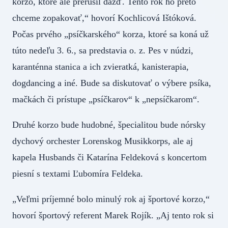
korzo, ktoré ale prerušil dážď. Tento rok ho preto
chceme zopakovať,“ hovorí Kochlicová Ištóková.
Počas prvého „psíčkarského“ korza, ktoré sa koná už
túto nedeľu 3. 6., sa predstavia o. z. Pes v núdzi,
karanténna stanica a ich zvieratká, kanisterapia,
dogdancing a iné. Bude sa diskutovať o výbere psíka,
mačkách či prístupe „psíčkarov“ k „nepsíčkarom“.
Druhé korzo bude hudobné, špecialitou bude nórsky
dychový orchester Lorenskog Musikkorps, ale aj
kapela Husbands či Katarína Feldeková s koncertom
piesní s textami Ľubomíra Feldeka.
„Veľmi príjemné bolo minulý rok aj športové korzo,“
hovorí športový referent Marek Rojík. „Aj tento rok si