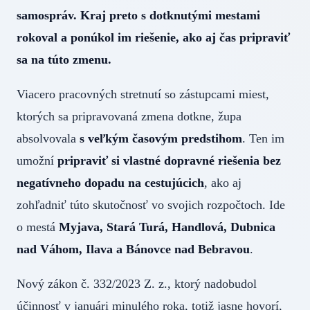
samospráv. Kraj preto s dotknutými mestami
rokoval a ponúkol im riešenie, ako aj čas pripraviť
sa na túto zmenu.
Viacero pracovných stretnutí so zástupcami miest,
ktorých sa pripravovaná zmena dotkne, župa
absolvovala
s veľkým časovým predstihom
. Ten im
umožní
pripraviť si vlastné dopravné riešenia bez
negatívneho dopadu na cestujúcich
, ako aj
zohľadniť túto skutočnosť vo svojich rozpočtoch. Ide
o mestá
Myjava, Stará Turá, Handlová, Dubnica
nad Váhom, Ilava a Bánovce nad Bebravou
.
Nový zákon č. 332/2023 Z. z., ktorý nadobudol
účinnosť v januári minulého roka, totiž jasne hovorí,