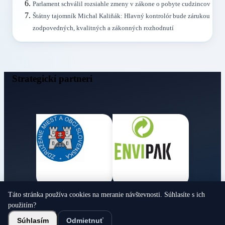
Parlament schválil rozsiahle zmeny v zákone o pobyte cudzincov
Štátny tajomník Michal Kaliňák: Hlavný kontrolór bude zárukou
zodpovedných, kvalitných a zákonných rozhodnutí
Strategickí partneri
Táto stránka používa cookies na meranie návštevnosti. Súhlasíte s ich
Obecné noviny
použitím?
© 2026 Všetky práva vyhradené
Súhlasím
Odmietnuť