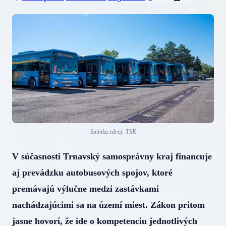
Snímka zdroj: TSK
V súčasnosti Trnavský samosprávny kraj financuje
aj prevádzku autobusových spojov, ktoré
premávajú výlučne medzi zastávkami
nachádzajúcimi sa na území miest. Zákon pritom
jasne hovorí, že ide o kompetenciu jednotlivých