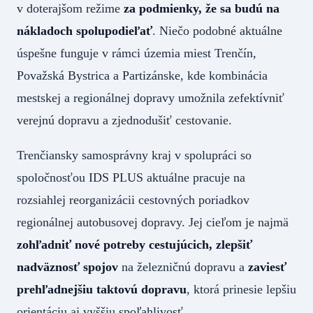
v doterajšom režime
za podmienky, že sa budú na
nákladoch spolupodieľať
. Niečo podobné aktuálne
úspešne funguje v rámci územia miest Trenčín,
Považská Bystrica a Partizánske, kde kombinácia
mestskej a regionálnej dopravy umožnila zefektívniť
verejnú dopravu a zjednodušiť cestovanie.
Trenčiansky samosprávny kraj v spolupráci so
spoločnosťou IDS PLUS aktuálne pracuje na
rozsiahlej reorganizácii cestovných poriadkov
regionálnej autobusovej dopravy. Jej cieľom je najmä
zohľadniť nové potreby cestujúcich, zlepšiť
nadväznosť spojov
na železničnú dopravu a
zaviesť
prehľadnejšiu taktovú dopravu
, ktorá prinesie lepšiu
orientáciu aj vyššiu spoľahlivosť.