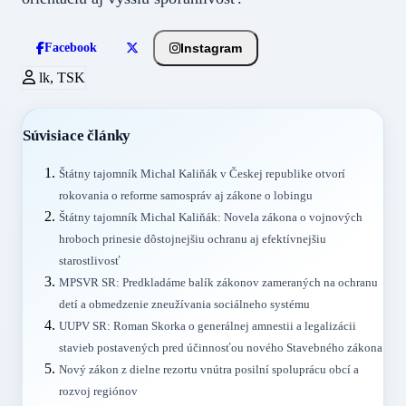
Instagram
Facebook
lk, TSK
Súvisiace články
Štátny tajomník Michal Kaliňák v Českej republike otvorí
rokovania o reforme samospráv aj zákone o lobingu
Štátny tajomník Michal Kaliňák: Novela zákona o vojnových
hroboch prinesie dôstojnejšiu ochranu aj efektívnejšiu
starostlivosť
MPSVR SR: Predkladáme balík zákonov zameraných na ochranu
detí a obmedzenie zneužívania sociálneho systému
UUPV SR: Roman Skorka o generálnej amnestii a legalizácii
stavieb postavených pred účinnosťou nového Stavebného zákona
Nový zákon z dielne rezortu vnútra posilní spoluprácu obcí a
rozvoj regiónov