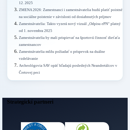
12. 2025
ZMENA 2026: Zamestnanci i zamestnávatelia budú platiť poistné
na sociálne poistenie v závislosti od dosiahnutých príjmov
Zamestnávatelia: Takto vyzerá nový vizuál „Odpisu ePN“ platný
od 1. novembra 2025
Zamestnávatelia by mali prispievať na športovú činnosť dieťaťa
zamestnancov
Zamestnávatelia môžu požiadať o príspevok na duálne
vzdelávanie
Archeológovia SAV opäť hľadajú posledných Neandertálcov v
Čertovej peci
Strategickí partneri