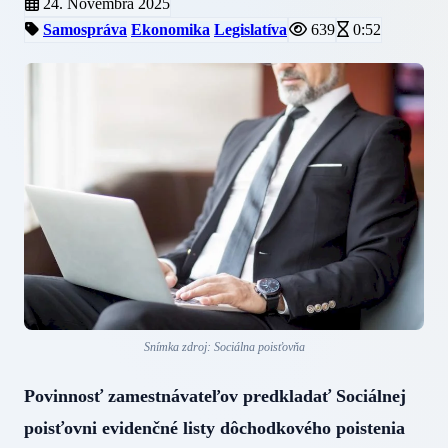
24. Novembra 2025
Samospráva
Ekonomika
Legislatíva
639
0:52
Snímka zdroj: Sociálna poisťovňa
Povinnosť zamestnávateľov predkladať Sociálnej
poisťovni evidenčné listy dôchodkového poistenia