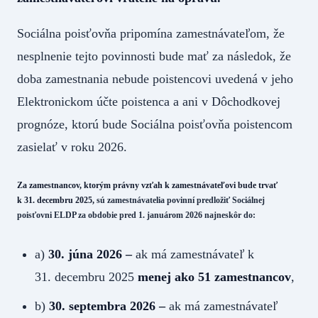
Sociálna poisťovňa pripomína zamestnávateľom, že
nesplnenie tejto povinnosti bude mať za následok, že
doba zamestnania nebude poistencovi uvedená v jeho
Elektronickom účte poistenca a ani v Dôchodkovej
prognóze, ktorú bude Sociálna poisťovňa poistencom
zasielať v roku 2026.
Za zamestnancov, ktorým právny vzťah k zamestnávateľovi bude trvať
k 31. decembru 2025,
sú zamestnávatelia povinní predložiť Sociálnej
poisťovni ELDP za obdobie pred 1. januárom 2026 najneskôr do:
a)
30. júna 2026 –
ak má zamestnávateľ k
31. decembru 2025
menej ako 51 zamestnancov
,
b)
30. septembra 2026 –
ak má zamestnávateľ