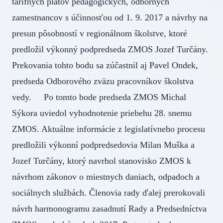
tarifných platov pedagogických, odborných
zamestnancov s účinnosťou od 1. 9. 2017 a návrhy na
presun pôsobností v regionálnom školstve, ktoré
predložil výkonný podpredseda ZMOS Jozef Turčány.
Prekovania tohto bodu sa zúčastnil aj Pavel Ondek,
predseda Odborového zväzu pracovníkov školstva
vedy. Po tomto bode predseda ZMOS Michal
Sýkora uviedol vyhodnotenie priebehu 28. snemu
ZMOS. Aktuálne informácie z legislatívneho procesu
predložili výkonní podpredsedovia Milan Muška a
Jozef Turčány, ktorý navrhol stanovisko ZMOS k
návrhom zákonov o miestnych daniach, odpadoch a
sociálnych službách. Členovia rady ďalej prerokovali
návrh harmonogramu zasadnutí Rady a Predsedníctva