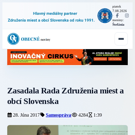
piatok
7.08.2026
·
meniny:
Štefánia
Zasadala Rada Združenia miest a
obcí Slovenska
28. Júna 2017
Samospráva
4284
1:39