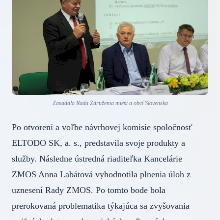
Zasadala Rada Združenia miest a obcí Slovenska
Po otvorení a voľbe návrhovej komisie spoločnosť
ELTODO SK, a. s., predstavila svoje produkty a
služby. Následne ústredná riaditeľka Kancelárie
ZMOS Anna Labátová vyhodnotila plnenia úloh z
uznesení Rady ZMOS. Po tomto bode bola
prerokovaná problematika týkajúca sa zvyšovania