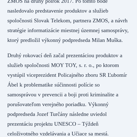
ZMOS na druhý polrok 2017. Po tomto bode
nasledovalo predstavenie produktov a služieb
spoločnosti Slovak Telekom, partnera ZMOS, a návrh
stratégie informatizácie miestnej územnej samosprávy,
ktorý predložil výkonný podpredseda Milan Muška.
Druhý rokovací deň začal prezentáciou produktov a
služieb spoločnosti MOY TOY, s. r. o., po ktorom
vystúpil viceprezident Policajného zboru SR Ľubomír
Ábel k problematike súčinnosti polície so
samosprávou v prevencii a boji proti kriminalite a
porušovateľom verejného poriadku. Výkonný
podpredseda Jozef Turčány následne uviedol
prezentáciu projektu UNESCO – Týždeň
celoživotného vzdelávania a Učiace sa mestá.