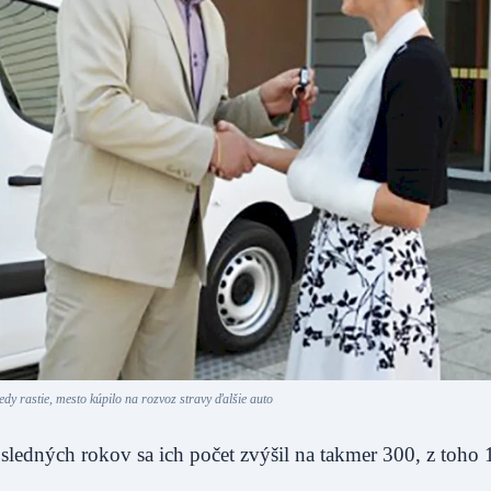
dy rastie, mesto kúpilo na rozvoz stravy ďalšie auto
sledných rokov sa ich počet zvýšil na takmer 300, z toho