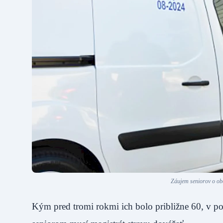
Záujem seniorov o obe
Kým pred tromi rokmi ich bolo približne 60, v po