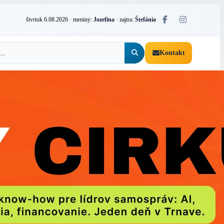
štvrtok 6.08.2026
· meniny:
Jozefína
· zajtra:
Štefánia
Kontakt