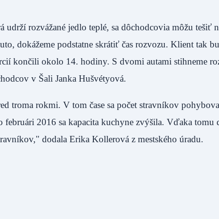
udrží rozvážané jedlo teplé, sa dôchodcovia môžu tešiť n
uto, dokážeme podstatne skrátiť čas rozvozu. Klient tak b
rcií končili okolo 14. hodiny. S dvomi autami stihneme r
 dôchodcov v Šali Janka Hušvétyová.
red troma rokmi. V tom čase sa počet stravníkov pohybova
o februári 2016 sa kapacita kuchyne zvýšila. Vďaka tomu
stravníkov," dodala Erika Kollerová z mestského úradu.