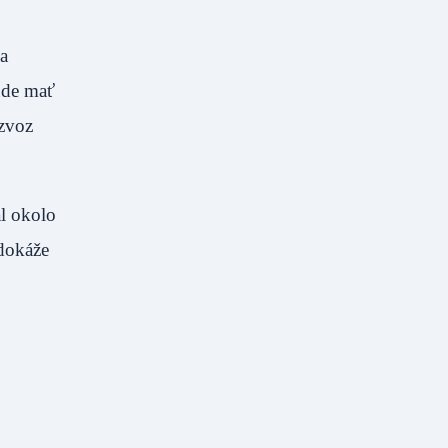
a
ude mať
ozvoz
l okolo
 dokáže