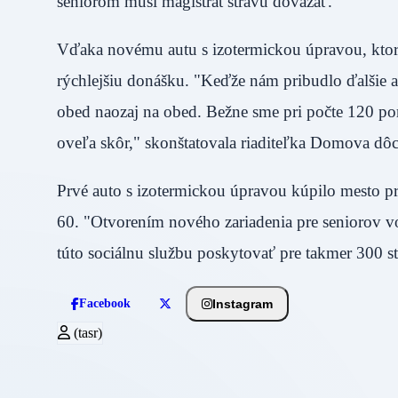
seniorom musí magistrát stravu dovážať.
Vďaka novému autu s izotermickou úpravou, ktorá 
rýchlejšiu donášku. "Keďže nám pribudlo ďalšie a
obed naozaj na obed. Bežne sme pri počte 120 po
oveľa skôr," skonštatovala riaditeľka Domova
Prvé auto s izotermickou úpravou kúpilo mesto p
60. "Otvorením nového zariadenia pre seniorov v
túto sociálnu službu poskytovať pre takmer 300 
Instagram
Facebook
(tasr)