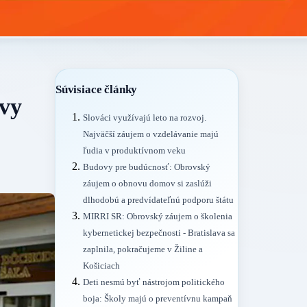
Súvisiace články
avy
Slováci využívajú leto na rozvoj.
Najväčší záujem o vzdelávanie majú
ľudia v produktívnom veku
Budovy pre budúcnosť: Obrovský
záujem o obnovu domov si zaslúži
dlhodobú a predvídateľnú podporu štátu
MIRRI SR: Obrovský záujem o školenia
kybernetickej bezpečnosti - Bratislava sa
zaplnila, pokračujeme v Žiline a
Košiciach
Deti nesmú byť nástrojom politického
boja: Školy majú o preventívnu kampaň