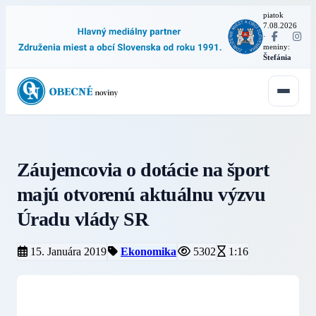
piatok
7.08.2026
·
meniny:
Štefánia
Záujemcovia o dotácie na šport
majú otvorenú aktuálnu výzvu
Úradu vlády SR
15. Januára 2019
Ekonomika
5302
1:16