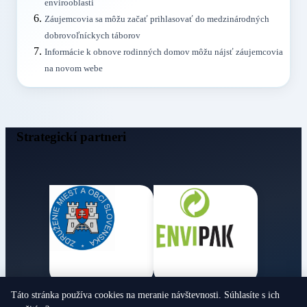
envirooblasti
Záujemcovia sa môžu začať prihlasovať do medzinárodných
dobrovoľníckych táborov
Informácie k obnove rodinných domov môžu nájsť záujemcovia
na novom webe
Strategickí partneri
Táto stránka používa cookies na meranie návštevnosti. Súhlasíte s ich
Obecné noviny