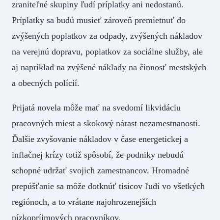
zraniteľné skupiny ľudí príplatky ani nedostanú.
Príplatky sa budú musieť zároveň premietnuť do
zvýšených poplatkov za odpady, zvýšených nákladov
na verejnú dopravu, poplatkov za sociálne služby, ale
aj napríklad na zvýšené náklady na činnosť mestských
a obecných polícií.
Prijatá novela môže mať na svedomí likvidáciu
pracovných miest a skokový nárast nezamestnanosti.
Ďalšie zvyšovanie nákladov v čase energetickej a
inflačnej krízy totiž spôsobí, že podniky nebudú
schopné udržať svojich zamestnancov. Hromadné
prepúšťanie sa môže dotknúť tisícov ľudí vo všetkých
regiónoch, a to vrátane najohrozenejších
nízkopríjmových pracovníkov.