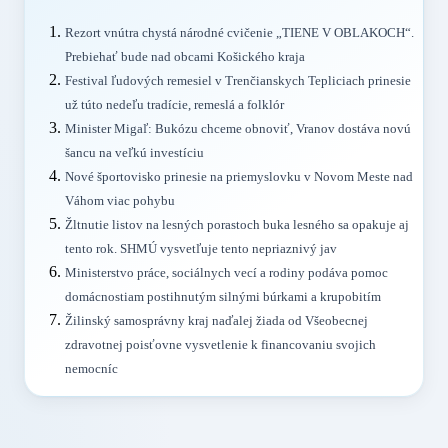
Rezort vnútra chystá národné cvičenie „TIENE V OBLAKOCH“.
Prebiehať bude nad obcami Košického kraja
Festival ľudových remesiel v Trenčianskych Tepliciach prinesie
už túto nedeľu tradície, remeslá a folklór
Minister Migaľ: Bukózu chceme obnoviť, Vranov dostáva novú
šancu na veľkú investíciu
Nové športovisko prinesie na priemyslovku v Novom Meste nad
Váhom viac pohybu
Žltnutie listov na lesných porastoch buka lesného sa opakuje aj
tento rok. SHMÚ vysvetľuje tento nepriaznivý jav
Ministerstvo práce, sociálnych vecí a rodiny podáva pomoc
domácnostiam postihnutým silnými búrkami a krupobitím
Žilinský samosprávny kraj naďalej žiada od Všeobecnej
zdravotnej poisťovne vysvetlenie k financovaniu svojich
nemocníc