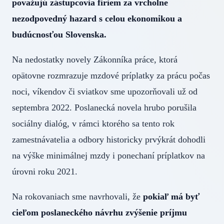
považujú zástupcovia firiem za vrcholne
nezodpovedný hazard s celou ekonomikou a
budúcnosťou Slovenska.
Na nedostatky novely Zákonníka práce, ktorá
opätovne rozmrazuje mzdové príplatky za prácu počas
noci, víkendov či sviatkov sme upozorňovali už od
septembra 2022. Poslanecká novela hrubo porušila
sociálny dialóg, v rámci ktorého sa tento rok
zamestnávatelia a odbory historicky prvýkrát dohodli
na výške minimálnej mzdy i ponechaní príplatkov na
úrovni roku 2021.
Na rokovaniach sme navrhovali, že
pokiaľ má byť
cieľom poslaneckého návrhu zvýšenie príjmu