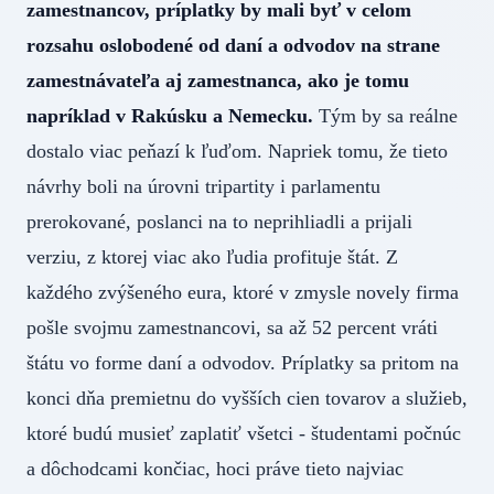
zamestnancov, príplatky by mali byť v celom
rozsahu oslobodené od daní a odvodov na strane
zamestnávateľa aj zamestnanca, ako je tomu
napríklad v Rakúsku a Nemecku.
Tým by sa reálne
dostalo viac peňazí k ľuďom. Napriek tomu, že tieto
návrhy boli na úrovni tripartity i parlamentu
prerokované, poslanci na to neprihliadli a prijali
verziu, z ktorej viac ako ľudia profituje štát. Z
každého zvýšeného eura, ktoré v zmysle novely firma
pošle svojmu zamestnancovi, sa až 52 percent vráti
štátu vo forme daní a odvodov. Príplatky sa pritom na
konci dňa premietnu do vyšších cien tovarov a služieb,
ktoré budú musieť zaplatiť všetci - študentami počnúc
a dôchodcami končiac, hoci práve tieto najviac