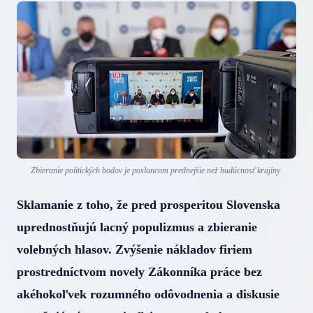
Zbieranie politických bodov je poslancom prednejšie než budúcnosť krajiny
Sklamanie z toho, že pred prosperitou Slovenska
uprednostňujú lacný populizmus a zbieranie
volebných hlasov. Zvýšenie nákladov firiem
prostredníctvom novely Zákonníka práce bez
akéhokoľvek rozumného odôvodnenia a diskusie