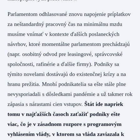
Parlamentom odhlasované znovu napojenie príplatkov
za neštandardný pracovný čas na minimálnu mzdu
musíme vnímať v kontexte ďalších poslaneckých
návrhov, ktoré momentálne parlamentom prechádzajú
(napr. osobitný odvod pre leasingové, správcovské
spoločnosti, rafinérie a ďalšie firmy). Podniky sa
týmito novelami dostávajú do existenčnej krízy a na
hranu prežitia. Mnohí podnikatelia sa ešte stále plne
nevysporiadali s dôsledkami pandémie a už takmer rok
zápasia s nárastami cien vstupov.
Štát ide napriek
tomu v najťažších časoch zaťažiť podniky ešte
viac, čo je v zásadnom rozpore s programovým
vyhlásením vlády, v ktorom sa vláda zaviazala k