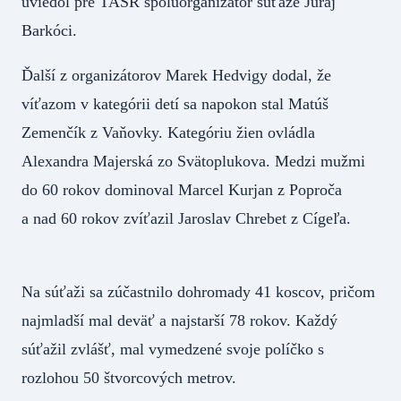
uviedol pre TASR spoluorganizátor súťaže Juraj
Barkóci.
Ďalší z organizátorov Marek Hedvigy dodal, že
víťazom v kategórii detí sa napokon stal Matúš
Zemenčík z Vaňovky. Kategóriu žien ovládla
Alexandra Majerská zo Svätoplukova. Medzi mužmi
do 60 rokov dominoval Marcel Kurjan z Poproča
a nad 60 rokov zvíťazil Jaroslav Chrebet z Cígeľa.
Na súťaži sa zúčastnilo dohromady 41 koscov, pričom
najmladší mal deväť a najstarší 78 rokov. Každý
súťažil zvlášť, mal vymedzené svoje políčko s
rozlohou 50 štvorcových metrov.