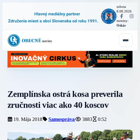
sobota
8.08.2026
·
meniny:
Oskár
Zemplínska ostrá kosa preverila
zručnosti viac ako 40 koscov
19. Mája 2018
Samospráva
3883
0:52