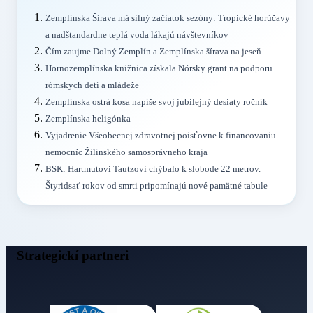
Zemplínska Šírava má silný začiatok sezóny: Tropické horúčavy
a nadštandardne teplá voda lákajú návštevníkov
Čím zaujme Dolný Zemplín a Zemplínska šírava na jeseň
Hornozemplínska knižnica získala Nórsky grant na podporu
rómskych detí a mládeže
Zemplínska ostrá kosa napíše svoj jubilejný desiaty ročník
Zemplínska heligónka
Vyjadrenie Všeobecnej zdravotnej poisťovne k financovaniu
nemocníc Žilinského samosprávneho kraja
BSK: Hartmutovi Tautzovi chýbalo k slobode 22 metrov.
Štyridsať rokov od smrti pripomínajú nové pamätné tabule
Strategickí partneri