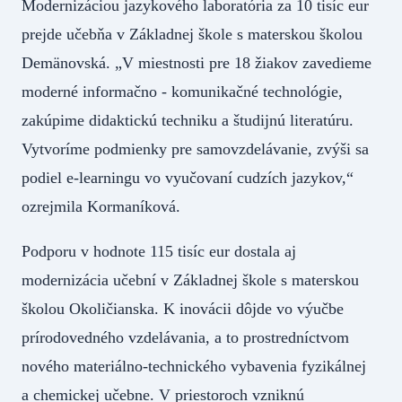
Modernizáciou jazykového laboratória za 10 tisíc eur
prejde učebňa v Základnej škole s materskou školou
Demänovská. „V miestnosti pre 18 žiakov zavedieme
moderné informačno - komunikačné technológie,
zakúpime didaktickú techniku a študijnú literatúru.
Vytvoríme podmienky pre samovzdelávanie, zvýši sa
podiel e-learningu vo vyučovaní cudzích jazykov,“
ozrejmila Kormaníková.
Podporu v hodnote 115 tisíc eur dostala aj
modernizácia učební v Základnej škole s materskou
školou Okoličianska. K inovácii dôjde vo výučbe
prírodovedného vzdelávania, a to prostredníctvom
nového materiálno-technického vybavenia fyzikálnej
a chemickej učebne. V priestoroch vzniknú