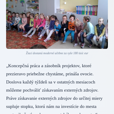
Žiaci dostanú moderné učebne za vyše 180 tisíc eur
„Koncepčná práca a zásobník projektov, ktoré
prezieravo priebežne chystáme, prináša ovocie.
Doslova každý týždeň sa v ostatných mesiacoch
môžeme pochváliť získavaním externých zdrojov.
Práve získavanie externých zdrojov do určitej miery
supluje stopku, ktorú nám na investície do mesta