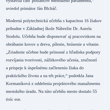
vystavila časť poslancov mestského parlamentu,“
uviedol primátor Ján Blcháč.
Moderná polytechnická učebňa s kapacitou 16 žiakov
pribudne v Základnej škole Nábrežie Dr. Aurela
Stodolu. Učebňa bude disponovať aj pracoviskom na
obrábanie kovov a dreva, pílenie, brúsenie a vŕtanie.
„Zriadenie učebne bude prínosné z hľadiska podpory
rozvíjania tvorivosti, zážitkového učenia, zručností
a prispeje k úspešnému začleneniu žiaka do
praktického života a na trh práce,“ podotkla Jana
Kormaníková z oddelenia projektového manažmentu
mestského úradu. Na túto učebňu mesto dostalo 55
tisíc eur.