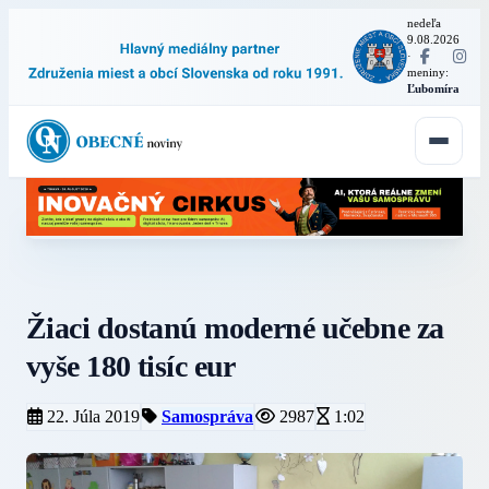
nedeľa
9.08.2026
·
meniny:
Ľubomíra
Žiaci dostanú moderné učebne za
vyše 180 tisíc eur
22. Júla 2019
Samospráva
2987
1:02