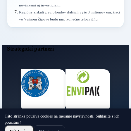
novinkami aj investíciami
Regióny získali z eurofondov ďalších vyše 8 miliónov eur, žiaci
vo Vyšnom Žipove budú mať konečne telocvičňu
Strategickí partneri
Táto stránka používa cookies na meranie návštevnosti. Súhlasíte s ich
Obecné noviny
použitím?