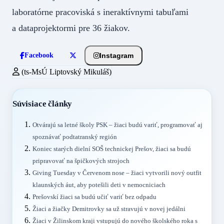
laboratórne pracoviská s ineraktívnymi tabuľami
a dataprojektormi pre 36 žiakov.
Instagram
Facebook
(ts-MsÚ Liptovský Mikuláš)
Súvisiace články
Otvárajú sa letné školy PSK – žiaci budú variť, programovať aj
spoznávať podtatranský región
Koniec starých dielní SOŠ technickej Prešov, žiaci sa budú
pripravovať na špičkových strojoch
Giving Tuesday v Červenom nose – žiaci vytvorili nový outfit
klaunských áut, aby potešili deti v nemocniciach
Prešovskí žiaci sa budú učiť variť bez odpadu
Žiaci a žiačky Demitrovky sa už stravujú v novej jedálni
Žiaci v Žilinskom kraji vstupujú do nového školského roka s